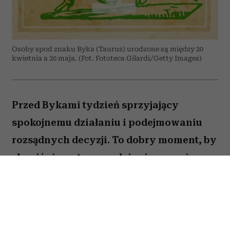
Osoby spod znaku Byka (Taurus) urodzone są między 20
kwietnia a 20 maja. (Fot. Fototeca Gilardi/Getty Images)
Przed Bykami tydzień sprzyjający
spokojnemu działaniu i podejmowaniu
rozsądnych decyzji. To dobry moment, by
skupić się na tym, co daje ci poczucie
stabilności i bezpieczeństwa. Choć wokół
może dziać się wiele, największe korzyści
przyniesie konsekwencja i cierpliwość.
Sprawdź, co gwiazdy przygotowały dla