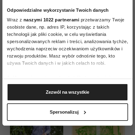
Odpowiedzialne wykorzystanie Twoich danych
Wraz z
naszymi 1022 partnerami
przetwarzamy Twoje
osobiste dane, np. adres IP, korzystając z takich
ZAMÓW
technologii jak pliki cookie, w celu wyświetlania
spersonalizowanych reklam i treści, analizowania tychże,
WYDANIE DRUKOWANE
wychodzenia naprzeciw oczekiwaniom użytkowników i
rozwoju produktów. Masz wybór odnośnie tego, kto
E-WYDANIE
używa Twoich danych i w jakich celach to robi.
Jeśli wyrazisz na to zgodę, chcielibyśmy również:
Gromadzić dane dotyczące Twojej lokalizacji
Zezwól na wszystkie
geograficznej z dokładnością nawet do kilku metrów
Identyfikować Twoje urządzenie, aktywnie
analizując charakteryzującego je zbiory danych
Spersonalizuj
(fingerprinting, czyli wirtualny odcisk palca)
Dowiedz się więcej odnośnie tego, jak Twoje osobiste
dane są przetwarzane oraz ustaw własne preferencje w