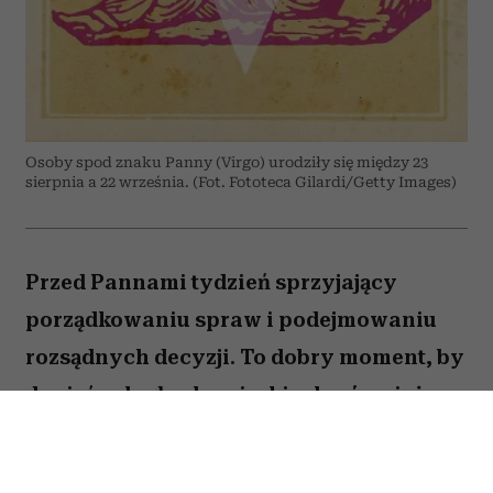
Osoby spod znaku Panny (Virgo) urodziły się między 23
sierpnia a 22 września. (Fot. Fototeca Gilardi/Getty Images)
Przed Pannami tydzień sprzyjający
porządkowaniu spraw i podejmowaniu
rozsądnych decyzji. To dobry moment, by
dopiąć zaległe obowiązki, ale również
zastanowić się, które z nich naprawdę są
warte twojej energii. Nie wszystko musisz