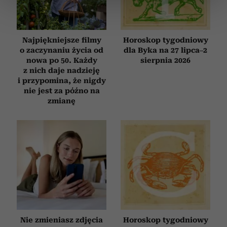
sekcji szczegółów
. W Deklaracji plików cookie możesz
zmienić lub wycofać swoją zgodę w dowolnej chwili.
Najpiękniejsze filmy
Horoskop tygodniowy
Wykorzystujemy pliki cookie do spersonalizowania treści
o zaczynaniu życia od
dla Byka na 27 lipca–2
i reklam, aby oferować funkcje społecznościowe i
nowa po 50. Każdy
sierpnia 2026
analizować ruch w naszej witrynie. Informacje o tym, jak
z nich daje nadzieję
korzystasz z naszej witryny, udostępniamy partnerom
i przypomina, że nigdy
społecznościowym, reklamowym i analitycznym.
nie jest za późno na
zmianę
Partnerzy mogą połączyć te informacje z innymi danymi
otrzymanymi od Ciebie lub uzyskanymi podczas
korzystania z ich usług.
Nie zmieniasz zdjęcia
Horoskop tygodniowy