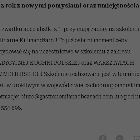
edź
 5,
j
Wiemy, gdzie go kupić
Miller s. 5, odc. 6]
niż się wydaje
sezon jesień–zima 2
12 rok z nowymi pomysłami oraz umiejętnościa
czwartku specjalistki z "" przyjmują zapisy na szkoleni
linarne Kilimandżaro"! To już ostatni moment żeby
cydować się na uczestnictwo w szkoleniu z zakresu
ADYCYJNEJ KUCHNI POLSKIEJ oraz WARSZTATACH
MELIERSKICH! Szkolenie realizowane jest w terminie
01. w urokliwym w województwie zachodniopomorskim
ormacje: biuro@gastronomianaobcasach.co
m lub pod nr
 554 898.