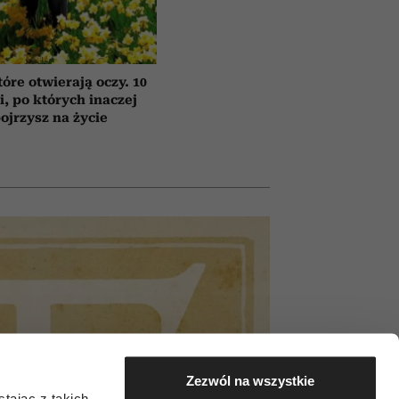
tóre otwierają oczy. 10
ii, po których inaczej
ojrzysz na życie
Zezwól na wszystkie
tając z takich