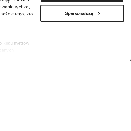
zowania tychże,
Spersonalizuj
ośnie tego, kto
o kilku metrów
 danych
łasne
ać swoją zgodę w
społecznościowe
rodzone są między 20 kwietnia a 20 maja.
dostępniamy
es)
nformacje z