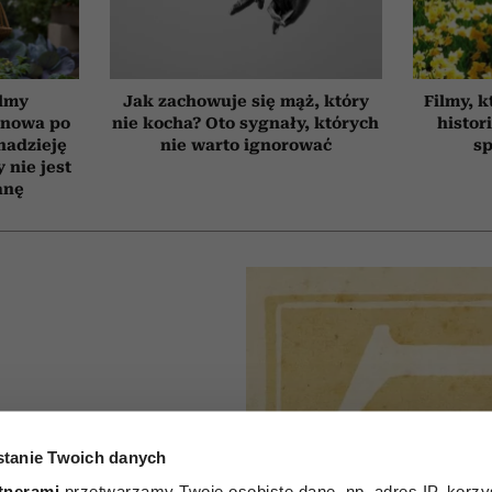
ilmy
Jak zachowuje się mąż, który
Filmy, k
d nowa po
nie kocha? Oto sygnały, których
histor
 nadzieję
nie warto ignorować
sp
 nie jest
anę
tanie Twoich danych
P
tnerami
przetwarzamy Twoje osobiste dane, np. adres IP, korzys