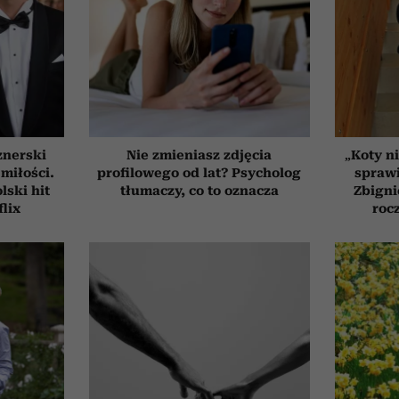
znerski
Nie zmieniasz zdjęcia
„Koty ni
 miłości.
profilowego od lat? Psycholog
sprawi
ski hit
tłumaczy, co to oznacza
Zbigni
flix
roc