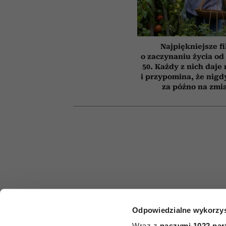
Najpiękniejsze f
o zaczynaniu życia o
50. Każdy z nich daje
i przypomina, że nigdy
za późno na zmi
Odpowiedzialne wykorzys
HOROSKO
Wraz z
naszymi 1022 par