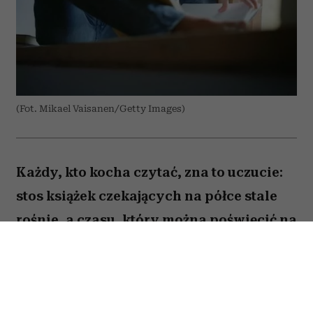
(Fot. Mikael Vaisanen/Getty Images)
Każdy, kto kocha czytać, zna to uczucie:
stos książek czekających na półce stale
rośnie, a czasu, który można poświęcić na
lekturę, ubywa. A przecież obok głośnych
nowości i sezonowych bestsellerów są
jeszcze te tytuły, które od lat wracają w