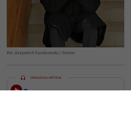
Fot. Krzysztof Zuczkowski / Forum
ODSŁUCHAJ ARTYKUŁ
00:00
23:47