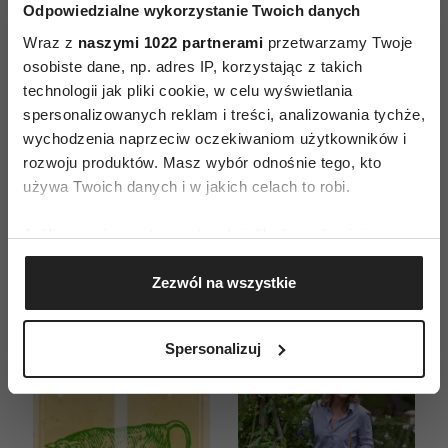
Odpowiedzialne wykorzystanie Twoich danych
Wraz z
naszymi 1022 partnerami
przetwarzamy Twoje
osobiste dane, np. adres IP, korzystając z takich
technologii jak pliki cookie, w celu wyświetlania
ZAMÓW
spersonalizowanych reklam i treści, analizowania tychże,
wychodzenia naprzeciw oczekiwaniom użytkowników i
WYDANIE DRUKOWANE
rozwoju produktów. Masz wybór odnośnie tego, kto
używa Twoich danych i w jakich celach to robi.
E-WYDANIE
Jeśli wyrazisz na to zgodę, chcielibyśmy również:
Gromadzić dane dotyczące Twojej lokalizacji
Zezwól na wszystkie
geograficznej z dokładnością nawet do kilku metrów
Identyfikować Twoje urządzenie, aktywnie
analizując charakteryzującego je zbiory danych
Spersonalizuj
(fingerprinting, czyli wirtualny odcisk palca)
Dowiedz się więcej odnośnie tego, jak Twoje osobiste
dane są przetwarzane oraz ustaw własne preferencje w
sekcji szczegółów
. W Deklaracji plików cookie możesz