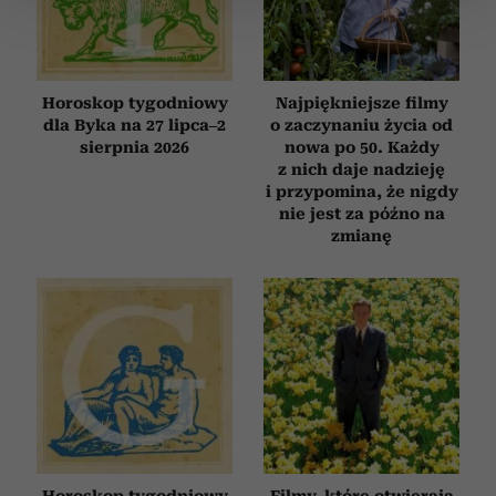
zmienić lub wycofać swoją zgodę w dowolnej chwili.
Wykorzystujemy pliki cookie do spersonalizowania treści
i reklam, aby oferować funkcje społecznościowe i
Horoskop tygodniowy
Najpiękniejsze filmy
analizować ruch w naszej witrynie. Informacje o tym, jak
dla Byka na 27 lipca–2
o zaczynaniu życia od
korzystasz z naszej witryny, udostępniamy partnerom
sierpnia 2026
nowa po 50. Każdy
z nich daje nadzieję
społecznościowym, reklamowym i analitycznym.
i przypomina, że nigdy
Partnerzy mogą połączyć te informacje z innymi danymi
nie jest za późno na
otrzymanymi od Ciebie lub uzyskanymi podczas
zmianę
korzystania z ich usług.
Horoskop tygodniowy
Filmy, które otwierają