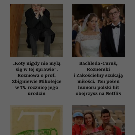
i reklam, aby oferować funkcje społecznościowe i
analizować ruch w naszej witrynie. Informacje o tym, jak
korzystasz z naszej witryny, udostępniamy partnerom
społecznościowym, reklamowym i analitycznym.
Partnerzy mogą połączyć te informacje z innymi danymi
otrzymanymi od Ciebie lub uzyskanymi podczas
korzystania z ich usług.
„Koty nigdy nie mylą
Bachleda-Curuś,
się w tej sprawie”.
Roznerski
Rozmowa o prof.
i Zakościelny szukają
Zbigniewie Mikołejce
miłości. Ten pełen
w 75. rocznicę jego
humoru polski hit
urodzin
obejrzysz na Netflix