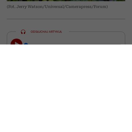
(Fot. Jerry Watson/Universal/Camerapress/Forum)
ODSŁUCHAJ ARTYKUŁ
00:00
10:31
Niektóre z nich straciły miłość, inne
pracę, poczucie sensu albo wiarę w
siebie. Wszystkie stanęły jednak przed
pytaniem, które prędzej czy później
zadaje sobie wiele kobiet: „Czy to już