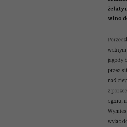
kawę z Kasią Miller”, s.
artystkę
girls”
odc. 7]
żelatyn
wino d
Porzecz
wolnym 
jagody b
przez si
nad cie
z porze
ogniu, m
Wymiesz
wylać do