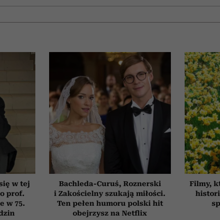
się w tej
Bachleda-Curuś, Roznerski
Filmy, k
o prof.
i Zakościelny szukają miłości.
histor
e w 75.
Ten pełen humoru polski hit
sp
dzin
obejrzysz na Netflix