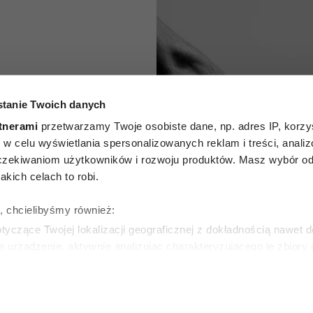
tanie Twoich danych
je się
tnerami
przetwarzamy Twoje osobiste dane, np. adres IP, korzys
e kocha?
ie, w celu wyświetlania spersonalizowanych reklam i treści, anali
zekiwaniom użytkowników i rozwoju produktów. Masz wybór odn
 których
kich celach to robi.
norować
ę, chcielibyśmy również:
yczące Twojej lokalizacji geograficznej z dokładnością nawet d
e urządzenie, aktywnie analizując charakteryzującego je zbiory
SKA
wirtualny odcisk palca)
6
ie tego, jak Twoje osobiste dane są przetwarzane oraz ustaw w
zegółów
. W Deklaracji plików cookie możesz zmienić lub wycof