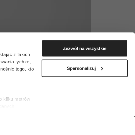
Zezwól na wszystkie
tając z takich
zowania tychże,
Spersonalizuj
ośnie tego, kto
o kilku metrów
 danych
łasne
ać swoją zgodę w