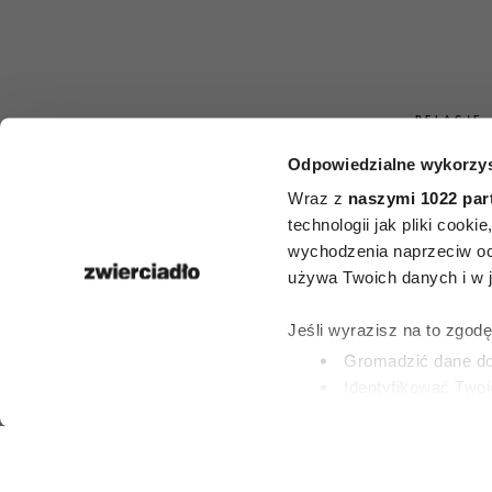
RELACJE
Odpowiedzialne wykorzys
Jak zachowu
Wraz z
naszymi 1022 par
mąż, który ni
technologii jak pliki cook
wychodzenia naprzeciw oc
Oto sygnały,
używa Twoich danych i w ja
nie warto ig
Jeśli wyrazisz na to zgod
Gromadzić dane dot
Identyfikować Twoj
PATRYCJA KLIKOW
(fingerprinting, czyli 
30 CZERWCA 202
Dowiedz się więcej odnośn
preferencje w
sekcji szc