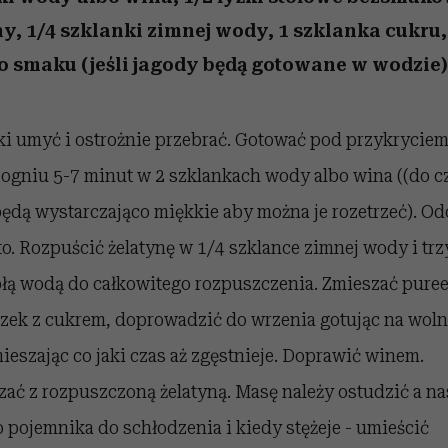
 5,
zupełny brak ogłady
wśród najchętniej
Miller s. 5, odc. 6]
Raport Lyst ujaw
pierwszy zwiast
oglądanych na Netflixie
najbardziej pożąd
y, 1/4 szklanki zimnej wody, 1 szklanka cukru,
ubrania i marki se
o smaku (jeśli jagody będą gotowane w wodzie)
ki umyć i ostrożnie przebrać. Gotować pod przykryciem
ogniu 5-7 minut w 2 szklankach wody albo wina ((do c
ędą wystarczająco miękkie aby można je rozetrzeć). Od
to. Rozpuścić żelatynę w 1/4 szklance zimnej wody i tr
płą wodą do całkowitego rozpuszczenia. Zmieszać pure
czek z cukrem, doprowadzić do wrzenia gotując na wol
ieszając co jaki czas aż zgęstnieje. Doprawić winem.
ać z rozpuszczoną żelatyną. Masę należy ostudzić a na
 pojemnika do schłodzenia i kiedy stężeje - umieścić