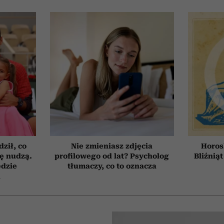
ził, co
Nie zmieniasz zdjęcia
Horos
ię nudzą.
profilowego od lat? Psycholog
Bliźniąt
ędzie
tłumaczy, co to oznacza
h