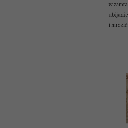
w zamraż
ubijanie
i mrozić