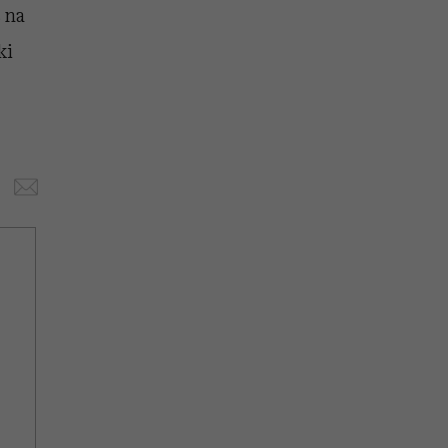
 na
ki