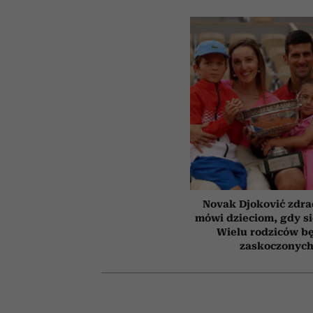
Novak Djoković zdrad
mówi dzieciom, gdy s
Wielu rodziców b
zaskoczonyc