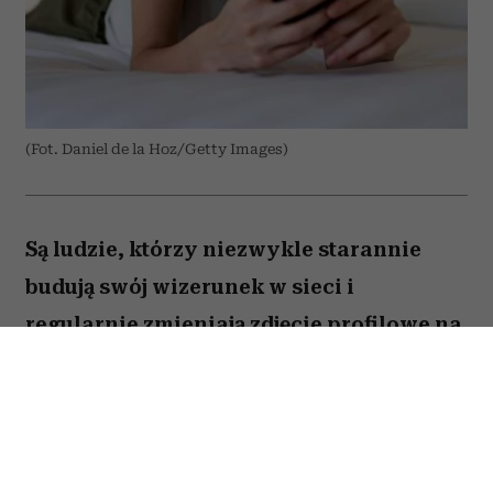
(Fot. Daniel de la Hoz/Getty Images)
Są ludzie, którzy niezwykle starannie
budują swój wizerunek w sieci i
regularnie zmieniają zdjęcie profilowe na
portalach społecznościowych. Ale nie
brakuje takich, którzy w internecie od lat
używają tej samej fotki – nawet gdy
zdążyli skończyć studia, założyć rodzinę i