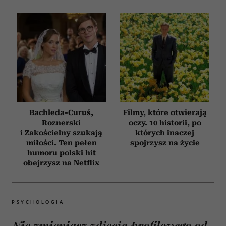
Bachleda-Curuś,
Filmy, które otwierają
Roznerski
oczy. 10 historii, po
i Zakościelny szukają
których inaczej
miłości. Ten pełen
spojrzysz na życie
humoru polski hit
obejrzysz na Netflix
PSYCHOLOGIA
Nie zmieniasz zdjęcia profilowego od