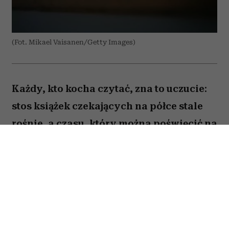
(Fot. Mikael Vaisanen/Getty Images)
Każdy, kto kocha czytać, zna to uczucie:
stos książek czekających na półce stale
rośnie, a czasu, który można poświęcić na
lekturę, ubywa. A przecież obok głośnych
nowości i sezonowych bestsellerów są
jeszcze te tytuły, które od lat wracają w
kolejnych zestawieniach
najważniejszych książek świata. Po które
warto sięgnąć? Zajrzałam do listy