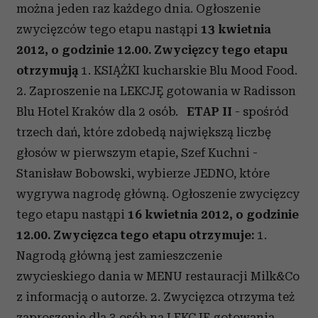
można jeden raz każdego dnia. Ogłoszenie
zwycięzców tego etapu nastąpi
13 kwietnia
2012, o godzinie 12.00.
Zwycięzcy tego etapu
otrzymują
1. KSIĄŻKI kucharskie Blu Mood Food.
2. Zaproszenie na LEKCJĘ gotowania w Radisson
Blu Hotel Kraków dla 2 osób.
ETAP II
- spośród
trzech dań, które zdobedą największą liczbę
głosów w pierwszym etapie, Szef Kuchni -
Stanisław Bobowski, wybierze JEDNO, które
wygrywa nagrodę główną. Ogłoszenie zwycięzcy
tego etapu nastąpi
16 kwietnia 2012, o godzinie
12.00.
Zwycięzca tego etapu otrzymuje:
1.
Nagrodą główną jest zamieszczenie
zwycieskiego dania w MENU restauracji Milk&Co
z informacją o autorze. 2. Zwycięzca otrzyma też
zaproszenie dla 3 osób na LEKCJĘ gotowania