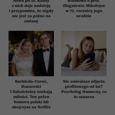
nowa po 50. Każdy
Rozmowa o prof.
z nich daje nadzieję
Zbigniewie Mikołejce
i przypomina, że nigdy
w 75. rocznicę jego
nie jest za późno na
urodzin
zmianę
Bachleda-Curuś,
Nie zmieniasz zdjęcia
Roznerski
profilowego od lat?
i Zakościelny szukają
Psycholog tłumaczy, co
miłości. Ten pełen
to oznacza
humoru polski hit
obejrzysz na Netflix