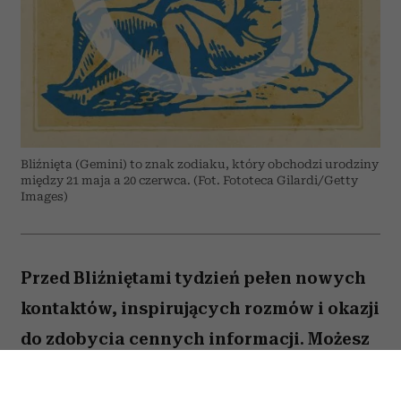
Bliźnięta (Gemini) to znak zodiaku, który obchodzi urodziny
między 21 maja a 20 czerwca. (Fot. Fototeca Gilardi/Getty
Images)
Przed Bliźniętami tydzień pełen nowych
kontaktów, inspirujących rozmów i okazji
do zdobycia cennych informacji. Możesz
odnieść wrażenie, że wiele spraw
zaczyna układać się na twoją korzyść,