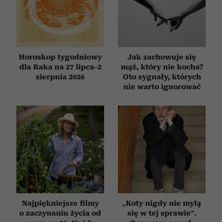
otrzymanymi od Ciebie lub uzyskanymi podczas
korzystania z ich usług.
Horoskop tygodniowy
Jak zachowuje się
dla Raka na 27 lipca–2
mąż, który nie kocha?
sierpnia 2026
Oto sygnały, których
nie warto ignorować
Najpiękniejsze filmy
„Koty nigdy nie mylą
o zaczynaniu życia od
się w tej sprawie”.