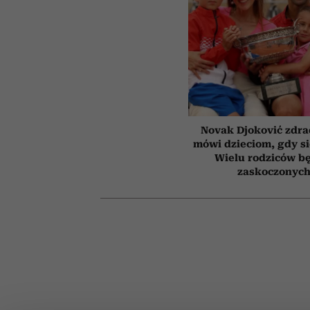
Novak Djoković zdrad
mówi dzieciom, gdy s
Wielu rodziców b
zaskoczonyc