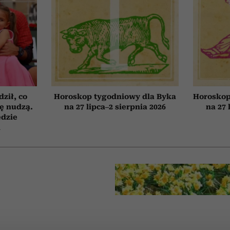
ził, co
Horoskop tygodniowy dla Byka
Horoskop
ię nudzą.
na 27 lipca–2 sierpnia 2026
na 27 
ędzie
h