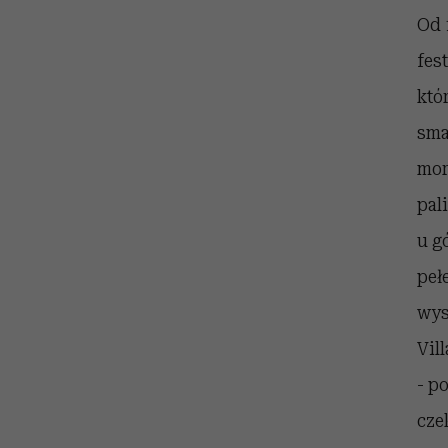
kawę z Kasią Miller”, s.
rozczarowują
Od 
odc. 7]
fes
któ
sma
mor
pal
u g
peł
wys
Vil
- p
cze