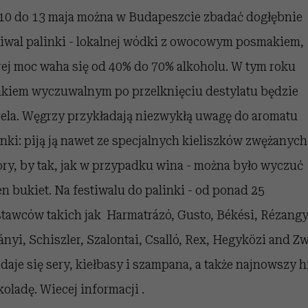
 5,
Raport Lyst ujawnił
Miller s. 5, odc. 6]
trafiła do grona
skuteczne
kosztuje to tysiące d
wśród widzów
10 do 13 maja można w Budapeszcie zbadać dogłębnie
najpopularniejszych seriali
najbardziej pożądane
ubrania i marki sezonu
Netflixa
tiwal palinki - lokalnej wódki z owocowym posmakiem,
rej moc waha się od 40% do 70% alkoholu. W tym roku
kiem wyczuwalnym po przelknięciu destylatu będzie
ela. Węgrzy przykładają niezwykłą uwagę do aromatu
inki: piją ją nawet ze specjalnych kieliszków zwężanych
óry, by tak, jak w przypadku wina - można było wyczuć
en bukiet. Na festiwalu do palinki - od ponad 25
tawców takich jak Harmatrázó, Gusto, Békési, Rézangy
lányi, Schiszler, Szalontai, Csalló, Rex, Hegyközi and Z
odaje się sery, kiełbasy i szampana, a także najnowszy hi
koladę. Wiecej informacji .