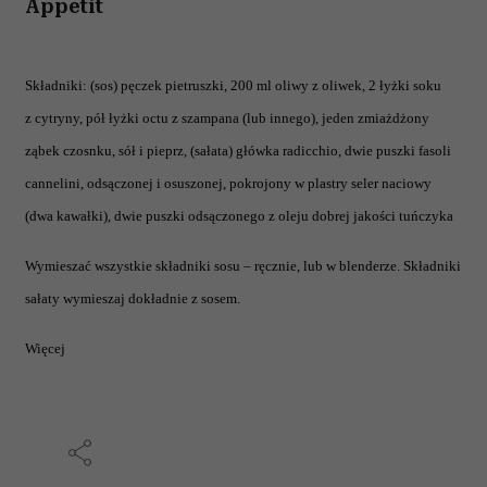
Appetit
Składniki: (sos) pęczek pietruszki, 200 ml oliwy z oliwek, 2 łyżki soku
z cytryny, pół łyżki octu z szampana (lub innego), jeden zmiażdżony
ząbek czosnku, sół i pieprz, (sałata) główka radicchio, dwie puszki fasoli
cannelini, odsączonej i osuszonej, pokrojony w plastry seler naciowy
(dwa kawałki), dwie puszki odsączonego z oleju dobrej jakości tuńczyka
Wymieszać wszystkie składniki sosu – ręcznie, lub w blenderze. Składniki
sałaty wymieszaj dokładnie z sosem.
Więcej