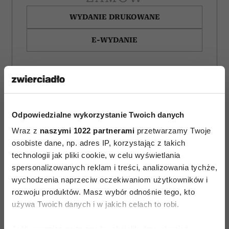
WYDANIE DRUKOWANE
E-WYDANIE
Odpowiedzialne wykorzystanie Twoich danych
Wraz z
naszymi 1022 partnerami
przetwarzamy Twoje
osobiste dane, np. adres IP, korzystając z takich
technologii jak pliki cookie, w celu wyświetlania
spersonalizowanych reklam i treści, analizowania tychże,
wychodzenia naprzeciw oczekiwaniom użytkowników i
rozwoju produktów. Masz wybór odnośnie tego, kto
używa Twoich danych i w jakich celach to robi.
Bachleda-Curuś,
„Koty nigdy nie mylą
Roznerski
się w tej sprawie”.
Jeśli wyrazisz na to zgodę, chcielibyśmy również: