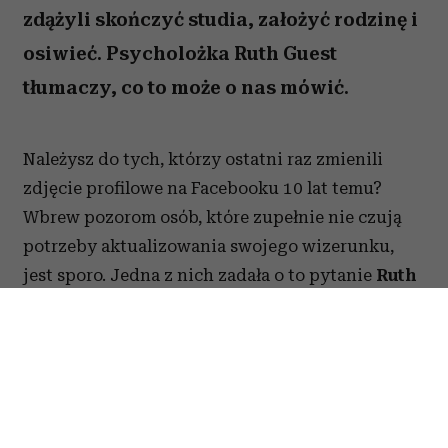
(Fot. Daniel de la Hoz/Getty Images)
Są ludzie, którzy niezwykle starannie
budują swój wizerunek w sieci i
regularnie zmieniają zdjęcie profilowe na
portalach społecznościowych. Ale nie
brakuje takich, którzy w internecie od lat
używają tej samej fotki – nawet gdy
zdążyli skończyć studia, założyć rodzinę i