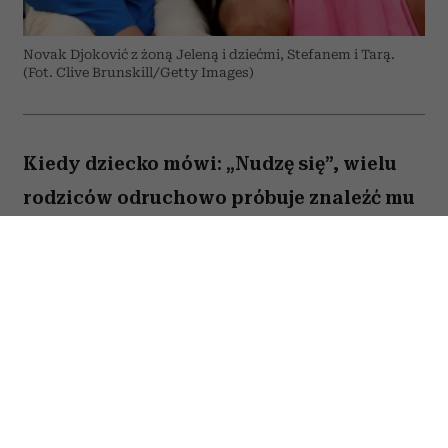
Novak Djoković z żoną Jeleną i dziećmi, Stefanem i Tarą.
(Fot. Clive Brunskill/Getty Images)
Kiedy dziecko mówi: „Nudzę się”, wielu
rodziców odruchowo próbuje znaleźć mu
jakieś zajęcie. Proponują wspólną
zabawę, podsuwają książkę albo
pozwalają włączyć bajkę. Novak Djoković
uważa jednak, że wcale nie trzeba
reagować w ten sposób. Jego zdaniem
nuda nie jest problemem, który należy jak
najszybciej rozwiązać. Przeciwnie. To