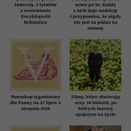
śmiercią. 5 tytułów
nowa po 50. Każdy
Wykorzystujemy pliki cookie do spersonalizowania treści
z zestawienia
z nich daje nadzieję
i reklam, aby oferować funkcje społecznościowe i
Encyklopedii
i przypomina, że nigdy
Britannica
nie jest za późno na
analizować ruch w naszej witrynie. Informacje o tym, jak
zmianę
korzystasz z naszej witryny, udostępniamy partnerom
społecznościowym, reklamowym i analitycznym.
Partnerzy mogą połączyć te informacje z innymi danymi
otrzymanymi od Ciebie lub uzyskanymi podczas
korzystania z ich usług.
Horoskop tygodniowy
Filmy, które otwierają
dla Panny na 27 lipca–2
oczy. 10 historii, po
sierpnia 2026
których inaczej
spojrzysz na życie