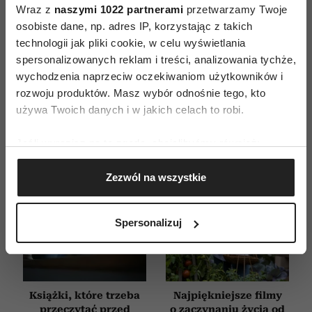
Wraz z
naszymi 1022 partnerami
przetwarzamy Twoje
WYDANIE DRUKOWANE
osobiste dane, np. adres IP, korzystając z takich
technologii jak pliki cookie, w celu wyświetlania
E-WYDANIE
spersonalizowanych reklam i treści, analizowania tychże,
wychodzenia naprzeciw oczekiwaniom użytkowników i
rozwoju produktów. Masz wybór odnośnie tego, kto
używa Twoich danych i w jakich celach to robi.
Jeśli wyrazisz na to zgodę, chcielibyśmy również:
Gromadzić dane dotyczące Twojej lokalizacji
Zezwól na wszystkie
geograficznej z dokładnością nawet do kilku metrów
Identyfikować Twoje urządzenie, aktywnie
analizując charakteryzującego je zbiory danych
Spersonalizuj
(fingerprinting, czyli wirtualny odcisk palca)
Dowiedz się więcej odnośnie tego, jak Twoje osobiste
dane są przetwarzane oraz ustaw własne preferencje w
sekcji szczegółów
. W Deklaracji plików cookie możesz
Książki, które trzeba
Najpiękniejsze filmy
zmienić lub wycofać swoją zgodę w dowolnej chwili.
przeczytać przed
o zaczynaniu życia od