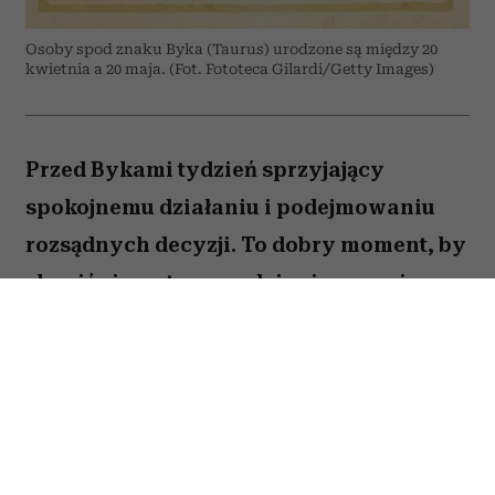
Osoby spod znaku Byka (Taurus) urodzone są między 20
kwietnia a 20 maja. (Fot. Fototeca Gilardi/Getty Images)
Przed Bykami tydzień sprzyjający
spokojnemu działaniu i podejmowaniu
rozsądnych decyzji. To dobry moment, by
skupić się na tym, co daje ci poczucie
stabilności i bezpieczeństwa. Choć wokół
może dziać się wiele, największe korzyści
przyniesie konsekwencja i cierpliwość.
Sprawdź, co gwiazdy przygotowały dla
Byka na okres od 27 lipca do 2 sierpnia