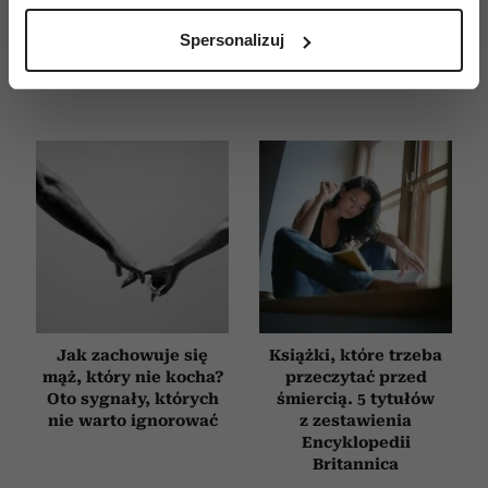
analizując charakteryzującego je zbiory danych
Spersonalizuj
(fingerprinting, czyli wirtualny odcisk palca)
Dowiedz się więcej odnośnie tego, jak Twoje osobiste
dane są przetwarzane oraz ustaw własne preferencje w
sekcji szczegółów
. W Deklaracji plików cookie możesz
zmienić lub wycofać swoją zgodę w dowolnej chwili.
Wykorzystujemy pliki cookie do spersonalizowania treści
i reklam, aby oferować funkcje społecznościowe i
analizować ruch w naszej witrynie. Informacje o tym, jak
korzystasz z naszej witryny, udostępniamy partnerom
społecznościowym, reklamowym i analitycznym.
Partnerzy mogą połączyć te informacje z innymi danymi
Jak zachowuje się
Książki, które trzeba
otrzymanymi od Ciebie lub uzyskanymi podczas
mąż, który nie kocha?
przeczytać przed
korzystania z ich usług.
Oto sygnały, których
śmiercią. 5 tytułów
nie warto ignorować
z zestawienia
Encyklopedii
Britannica