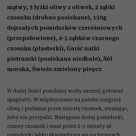
mątwy, 3 łyżki oliwy z oliwek, 2 ząbki
czosnku (drobno posiekane), 150g
dojrzałych pomidorków czereśniowych
(przepołowione), 4-5 ząbków czarnego
czosnku (plasterki), Garść natki
pietruszki (posiekana niedbale), Sól
morska, Świeżo zmielony pieprz
W dużej ilości posolonej wody zacznij gotować
spaghetti. W międzyczasie na patelni rozgrzej
oliwę i podsmaż przez minutę czosnek, uważając,
żeby nie przypalić. Następnie dodaj pomidorki,
czarny czosnek i smaż przez 2-3 minuty aż
pomidorki lekko skarmelizują się na brzegach.