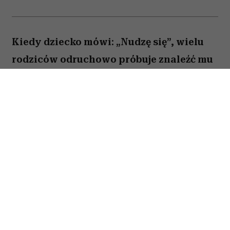
Kiedy dziecko mówi: „Nudzę się”, wielu
rodziców odruchowo próbuje znaleźć mu
jakieś zajęcie. Proponują wspólną
zabawę, podsuwają książkę albo
pozwalają włączyć bajkę. Novak Djoković
uważa jednak, że wcale nie trzeba
reagować w ten sposób. Jego zdaniem
nuda nie jest problemem, który należy jak
najszybciej rozwiązać. Przeciwnie. To
właśnie ona może pomóc dziecku
rozwijać wyobraźnię, samodzielność i