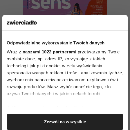
Odpowiedzialne wykorzystanie Twoich danych
Wraz z
naszymi 1022 partnerami
przetwarzamy Twoje
osobiste dane, np. adres IP, korzystając z takich
technologii jak pliki cookie, w celu wyświetlania
spersonalizowanych reklam i treści, analizowania tychże,
wychodzenia naprzeciw oczekiwaniom użytkowników i
rozwoju produktów. Masz wybór odnośnie tego, kto
używa Twoich danych i w jakich celach to robi.
ZAMÓW
Jeśli wyrazisz na to zgodę, chcielibyśmy również:
WYDANIE DRUKOWANE
Gromadzić dane dotyczące Twojej lokalizacji
Zezwól na wszystkie
geograficznej z dokładnością nawet do kilku metrów
E-WYDANIE
Identyfikować Twoje urządzenie, aktywnie