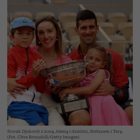
Novak Djoković z żoną Jeleną i dziećmi, Stefanem i Tarą.
(Fot. Clive Brunskill/Getty Images)