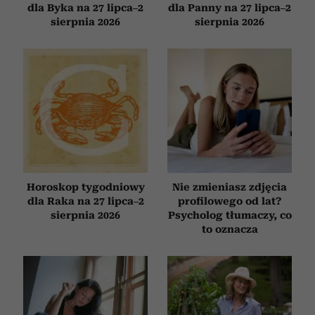
Wykorzystujemy pliki cookie do spersonalizowania treści
dla Byka na 27 lipca–2
dla Panny na 27 lipca–2
i reklam, aby oferować funkcje społecznościowe i
sierpnia 2026
sierpnia 2026
analizować ruch w naszej witrynie. Informacje o tym, jak
korzystasz z naszej witryny, udostępniamy partnerom
społecznościowym, reklamowym i analitycznym.
Partnerzy mogą połączyć te informacje z innymi danymi
otrzymanymi od Ciebie lub uzyskanymi podczas
korzystania z ich usług.
Horoskop tygodniowy
Nie zmieniasz zdjęcia
dla Raka na 27 lipca–2
profilowego od lat?
sierpnia 2026
Psycholog tłumaczy, co
to oznacza