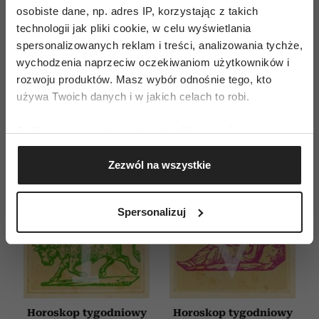
ZAMÓW
osobiste dane, np. adres IP, korzystając z takich
technologii jak pliki cookie, w celu wyświetlania
WYDANIE DRUKOWANE
spersonalizowanych reklam i treści, analizowania tychże,
wychodzenia naprzeciw oczekiwaniom użytkowników i
E-WYDANIE
rozwoju produktów. Masz wybór odnośnie tego, kto
używa Twoich danych i w jakich celach to robi.
Jeśli wyrazisz na to zgodę, chcielibyśmy również:
Gromadzić dane dotyczące Twojej lokalizacji
Zezwól na wszystkie
geograficznej z dokładnością nawet do kilku metrów
Identyfikować Twoje urządzenie, aktywnie
analizując charakteryzującego je zbiory danych
Spersonalizuj
(fingerprinting, czyli wirtualny odcisk palca)
Dowiedz się więcej odnośnie tego, jak Twoje osobiste
dane są przetwarzane oraz ustaw własne preferencje w
sekcji szczegółów
. W Deklaracji plików cookie możesz
zmienić lub wycofać swoją zgodę w dowolnej chwili.
Horoskop tygodniowy
Horoskop tygodniowy