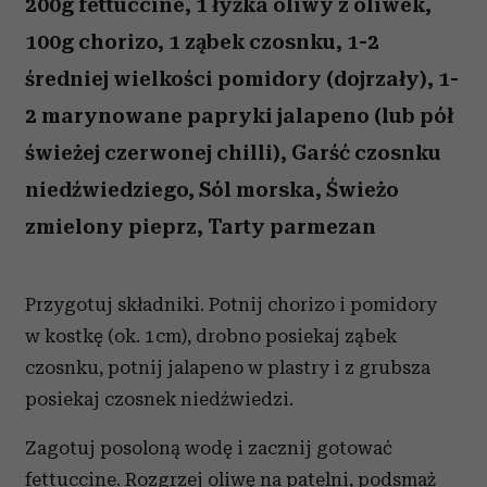
200g fettuccine, 1 łyżka oliwy z oliwek,
100g chorizo, 1 ząbek czosnku, 1-2
średniej wielkości pomidory (dojrzały), 1-
2 marynowane papryki jalapeno (lub pół
świeżej czerwonej chilli), Garść czosnku
niedźwiedziego, Sól morska, Świeżo
zmielony pieprz, Tarty parmezan
Przygotuj składniki. Potnij chorizo i pomidory
w kostkę (ok. 1cm), drobno posiekaj ząbek
czosnku, potnij jalapeno w plastry i z grubsza
posiekaj czosnek niedźwiedzi.
Zagotuj posoloną wodę i zacznij gotować
fettuccine. Rozgrzej oliwę na patelni, podsmaż