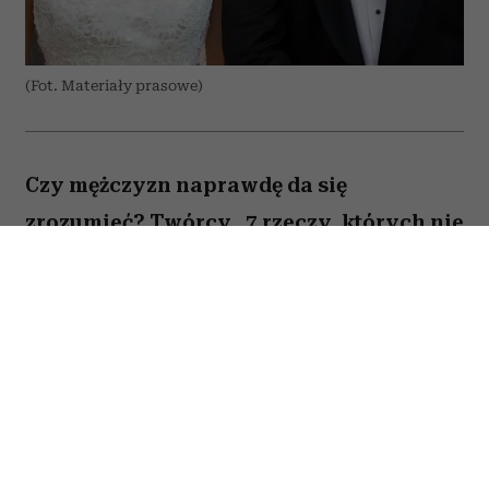
(Fot. Materiały prasowe)
Czy mężczyzn naprawdę da się
zrozumieć? Twórcy „7 rzeczy, których nie
wiecie o facetach” z przymrużeniem oka
próbują odpowiedzieć na to pytanie,
opowiadając o miłości, przyjaźni i
codziennych problemach kilku
bohaterów. Film Kingi Lewińskiej to
lekka komedia romantyczna, która łączy
humor z historiami o relacjach,