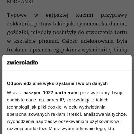
KOCHANKI”.
Typowe w egipskiej kuchni przyprawy
i składniki potraw takie jak: cynamon, kardamon,
goździki, migdały posłużyły do stworzenia tortu
w kształcie piramid. Całość udekorowana była
freskami i pismem egipskim z wyśmienitej białej
czekolady.
Mistrzów cukiernictwa wspierali m.in.:
Hubert
Urbański,
Daria Widawska, Grażyna Wolszczak
Odpowiedzialne wykorzystanie Twoich danych
i Cezary Harasimowicz, Jola Fraszyńska,
Wraz z
naszymi 1022 partnerami
przetwarzamy Twoje
Edyta Jungowska, Waldemar Błaszczyk,
osobiste dane, np. adres IP, korzystając z takich
Mariola Bojarska - Ferenc.
Wydarzenie
technologii jak pliki cookie, w celu wyświetlania
spersonalizowanych reklam i treści, analizowania tychże,
poprowadził
Maciej Orłoś.
wychodzenia naprzeciw oczekiwaniom użytkowników i
Wszystkie uzyskane z aukcji środki zostaną
rozwoju produktów. Masz wybór odnośnie tego, kto