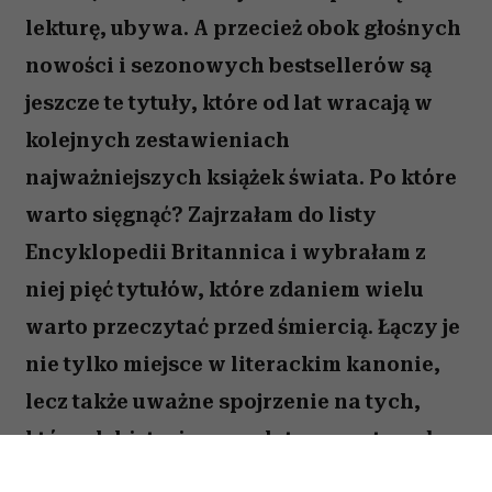
lekturę, ubywa. A przecież obok głośnych
nowości i sezonowych bestsellerów są
jeszcze te tytuły, które od lat wracają w
kolejnych zestawieniach
najważniejszych książek świata. Po które
warto sięgnąć? Zajrzałam do listy
Encyklopedii Britannica i wybrałam z
niej pięć tytułów, które zdaniem wielu
warto przeczytać przed śmiercią. Łączy je
nie tylko miejsce w literackim kanonie,
lecz także uważne spojrzenie na tych,
których historie przez lata pozostawały
na marginesie. To powieści o tożsamości,