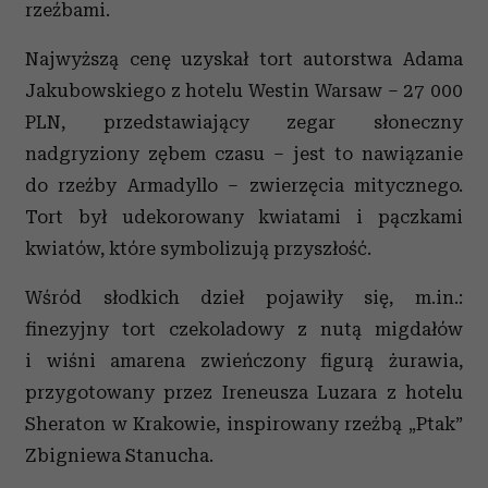
rzeźbami.
Najwyższą cenę uzyskał tort autorstwa Adama
Jakubowskiego z hotelu Westin Warsaw – 27 000
PLN, przedstawiający zegar słoneczny
nadgryziony zębem czasu – jest to nawiązanie
do rzeźby Armadyllo – zwierzęcia mitycznego.
Tort był udekorowany kwiatami i pączkami
kwiatów, które symbolizują przyszłość.
Wśród słodkich dzieł pojawiły się, m.in.:
finezyjny tort czekoladowy z nutą migdałów
i wiśni amarena zwieńczony figurą żurawia,
przygotowany przez Ireneusza Luzara z hotelu
Sheraton w Krakowie, inspirowany rzeźbą „Ptak”
Zbigniewa Stanucha.