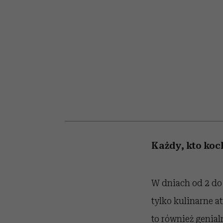
kawę z Kasią Miller”, s.
girls”
odc. 7]
Każdy, kto koc
W dniach od 2 do
tylko kulinarne a
to również genia