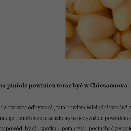
 5,
kwestie, o których wciąż
skutki dla związku i dla
Miller s. 5, odc. 6]
Raport Lyst ujaw
boimy się mówić
partnerki
najbardziej pożąd
ubrania i marki se
ha piniole powinien teraz być w Chiesanuova.
 12 czerwca odbywa się tam bowiem Wielodniowe święt
trakcje - choć małe orzeszki są tu oczywiście powodem 
lny powód, by się spotkać, potańczyć, posłuchać zesp