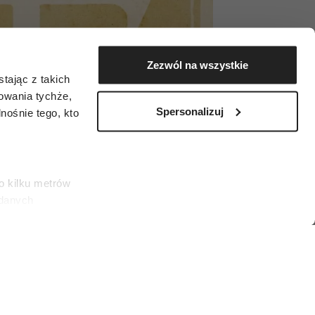
Zezwól na wszystkie
tając z takich
zowania tychże,
Spersonalizuj
ośnie tego, kto
o kilku metrów
 danych
łasne
ać swoją zgodę w
społecznościowe