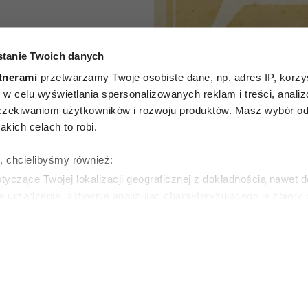
tanie Twoich danych
P
tnerami
przetwarzamy Twoje osobiste dane, np. adres IP, korzys
godniowy
ie, w celu wyświetlania spersonalizowanych reklam i treści, anali
zekiwaniom użytkowników i rozwoju produktów. Masz wybór odn
7 lipca–
kich celach to robi.
 2026
ę, chcielibyśmy również:
yczące Twojej lokalizacji geograficznej z dokładnością nawet d
e urządzenie, aktywnie analizując charakteryzującego je zbiory
wirtualny odcisk palca)
ie tego, jak Twoje osobiste dane są przetwarzane oraz ustaw w
zegółów
. W Deklaracji plików cookie możesz zmienić lub wycof
ie do spersonalizowania treści i reklam, aby oferować funkcje 