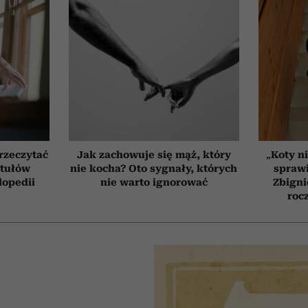
przeczytać
Jak zachowuje się mąż, który
„Koty ni
ytułów
nie kocha? Oto sygnały, których
sprawi
lopedii
nie warto ignorować
Zbigni
roc