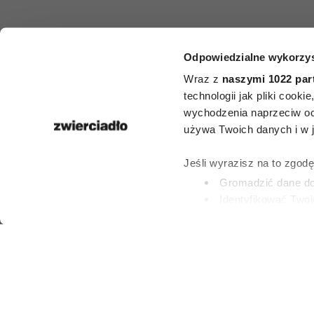
Odpowiedzialne wykorzys
HOROSKO
Wraz z
naszymi 1022 par
Horoskop ty
technologii jak pliki cook
wychodzenia naprzeciw oc
dla Byka na 2
używa Twoich danych i w ja
2 sierpnia
Jeśli wyrazisz na to zgod
Gromadzić dane dot
Identyfikować Twoj
27 LIPCA 2026
(fingerprinting, czyli 
Dowiedz się więcej odnośn
preferencje w
sekcji szc
dowolnej chwili.
Wykorzystujemy pliki cook