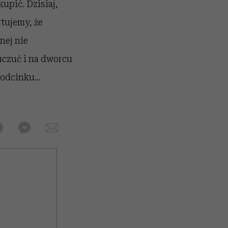
kupić. Dzisiaj,
rtujemy, że
nej nie
uczuć i na dworcu
odcinku...