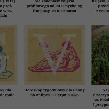
się w tej
Nie zmieniasz zdjęcia
Książki, 
o prof.
profilowego od lat? Psycholog
przed
e w 75.
tłumaczy, co to oznacza
z zest
dzin
wy dla
Horoskop tygodniowy dla Panny
Naj
 sierpnia
na 27 lipca–2 sierpnia 2026
o zaczyn
50. Każd
i przypo