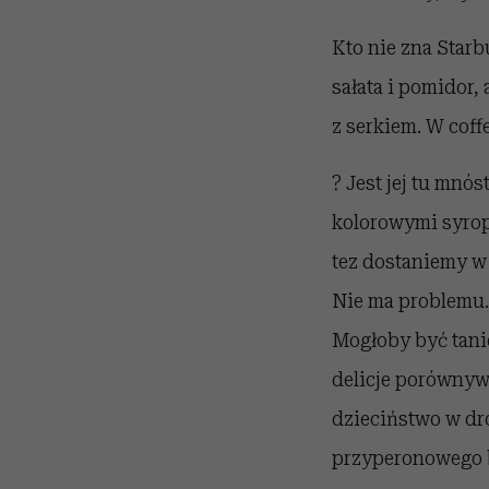
Kto nie zna Starb
sałata i pomidor,
z serkiem.
W coffe
? Jest jej tu mnó
kolorowymi syropa
tez dostaniemy w
Nie ma problemu. E
Mogłoby być tanie
delicje porównywa
dzieciństwo w dro
przyperonowego ba