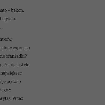
mato – bekon,
 bajglami
..
datków,
 palone espresso
zne oranżadki?
 że nie jest źle.
i największe
ię spędziło
nego z
rytas. Przez