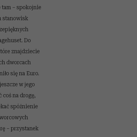
e tam – spokojnie
h stanowisk
rzepięknych
agehuset. Do
tóre znajdziecie
ich dworcach
iło się na Euro.
jeszcze w jego
 coś na drogę,
ekać spóźnienie
 dworcowych
rę – przystanek