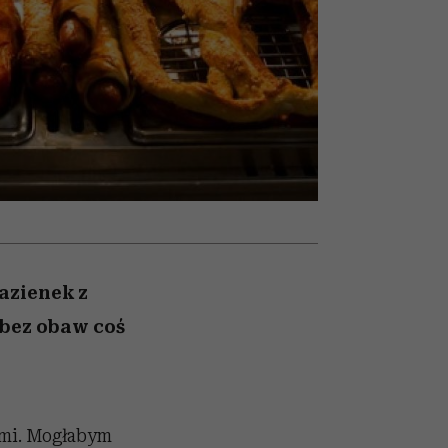
zmi
emocje sięgają zenitu
łazienek z
 bez obaw coś
jami. Mogłabym