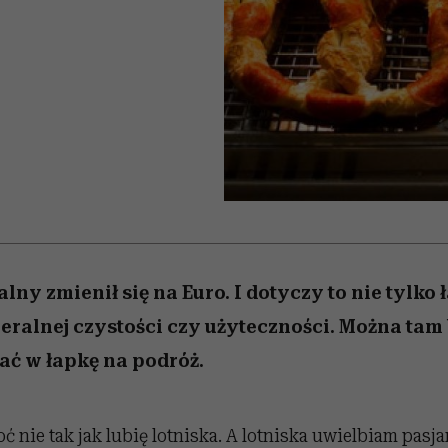
 5,
la
Raport Lyst ujawnił
Miller s. 5, odc. 6]
skuteczne
relację z pienięd
sposoby
najbardziej pożądane
ubrania i marki sezonu
ny zmienił się na Euro. I dotyczy to nie tylko 
neralnej czystości czy użyteczności. Można tam
pać w łapkę na podróż.
ć nie tak jak lubię lotniska. A lotniska uwielbiam pas