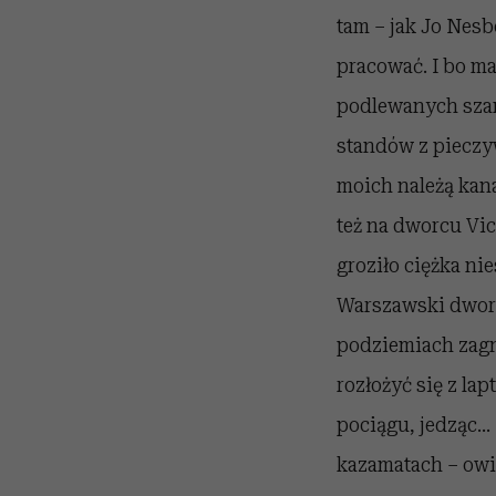
tam – jak Jo Nesb
pracować. I bo m
podlewanych szam
standów z pieczy
moich należą kana
też na dworcu Vic
groziło ciężka nie
Warszawski dworze
podziemiach zagni
rozłożyć się z la
pociągu, jedząc.
kazamatach – owi