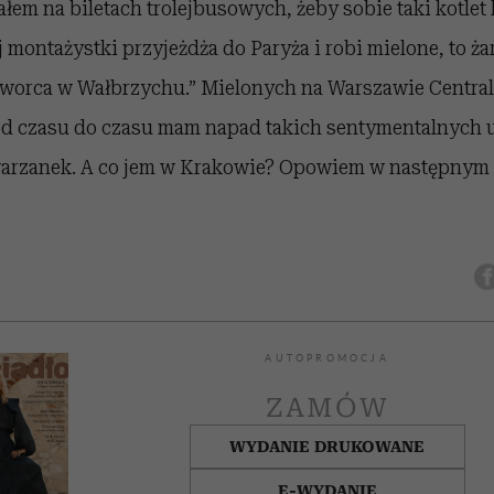
łem na biletach trolejbusowych, żeby sobie taki kotlet 
 montażystki przyjeżdża do Paryża i robi mielone, to ża
 dworca w Wałbrzychu.” Mielonych na Warszawie Central
 od czasu do czasu mam napad takich sentymentalnych 
arzanek. A co jem w Krakowie? Opowiem w następnym 
AUTOPROMOCJA
ZAMÓW
WYDANIE DRUKOWANE
E-WYDANIE