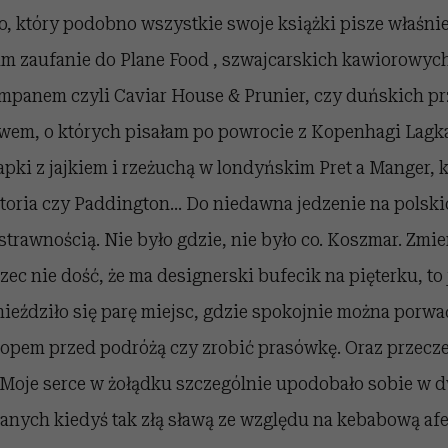
o, który podobno wszystkie swoje książki pisze właśni
am zaufanie do Plane Food , szwajcarskich kawiorowyc
panem czyli Caviar House & Prunier, czy duńskich p
wem, o których pisałam po powrocie z Kopenhagi Lagk
pki z jajkiem i rzeżuchą w londyńskim Pret a Manger, k
toria czy Paddington... Do niedawna jedzenie na polsk
strawnością. Nie było gdzie, nie było co. Koszmar. Zmien
c nie dość, że ma designerski bufecik na pięterku, to 
eździło się parę miejsc, gdzie spokojnie można porwać
ptopem przed podróżą czy zrobić prasówkę. Oraz przecz
.. Moje serce w żołądku szczególnie upodobało sobie w
anych kiedyś tak złą sławą ze względu na kebabową afe