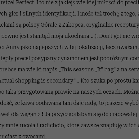
tzel Perfect. I to nie z jakiejś wielkiej miłości do precli
h gier i silnych identyfikacji. I może też trochę z tego, 
ielami są polscy Górale z Zakopca, oryginalne receptury 
a pewno jest stamtąd moja ukochana
.
..). Don't get me w
i Anny jako najlepszych w tej lokalizacji, lecz uważam,
Ciepły precel posypany cynamonem jest podróżnym com
torebce ma wielki napis „This seasons „It” bag” a na ser
ctual shopping is secondary”... Kto szuka po prostu k
po taką przygotowaną prawie na naszych oczach. Można 
 dość, że kawa podawana tam daje radę, to jeszcze wybó
awet dla wegan z
!
Ja przyczepiłabym się do ciapowatej b
y mnie rucola i radichcio, które zawsze znajduję w ich
r ciast z owocami...