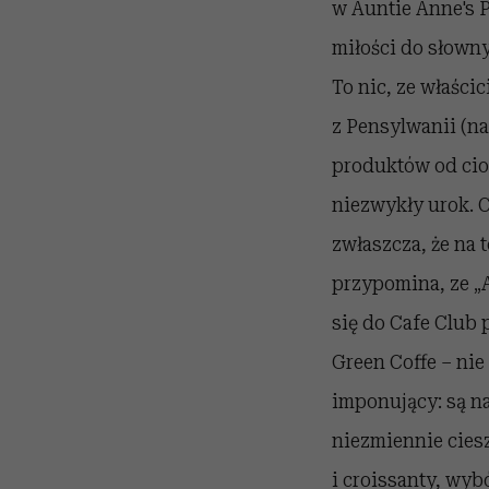
w Auntie Anne's Pre
miłości do słownyc
To nic, ze właścic
z Pensylwanii (n
produktów od cioc
niezwykły urok. 
zwłaszcza, że na 
przypomina, ze „A
się do Cafe Club 
Green Coffe – nie
imponujący: są n
niezmiennie ciesz
i croissanty, wybó