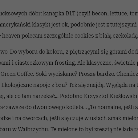
ucksowych dóbr: kanapka BLT (czyli becon, lettuce, to
 amerykański klasyk) jest ok, podobnie jest z tutejszymi
 heaven polecam szczególnie cookies z białą czekoladą.
stwo. Do wyboru do koloru, z piętrzącymi się górami do
mi i ciasteczkowym frosting. Ale klasyczne, świetnie
 Green Coffee. Soki wyciskane? Proszę bardzo. Chemic
kologiczne napoje z bzu? Też się znajdą. Wygląda na to,
j, ale co tam narzekać... Podobno Krzysztof Kieślowsk
ł zawsze do dworcowego kotleta... „To normalne, jeśli s
dze i na dworcach, jeśli się czuje w ustach smak mielo
ru w Wałbrzychu. Te mielone to był zresztą nie lada ra