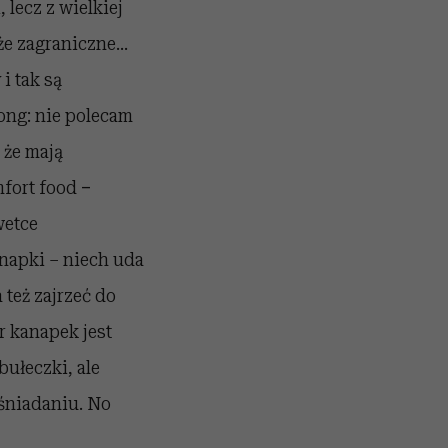
, lecz z wielkiej
że zagraniczne...
i tak są
rong: nie polecam
 że mają
fort food
–
wetce
anapki – niech uda
też zajrzeć do
r kanapek jest
ułeczki, ale
 śniadaniu. No