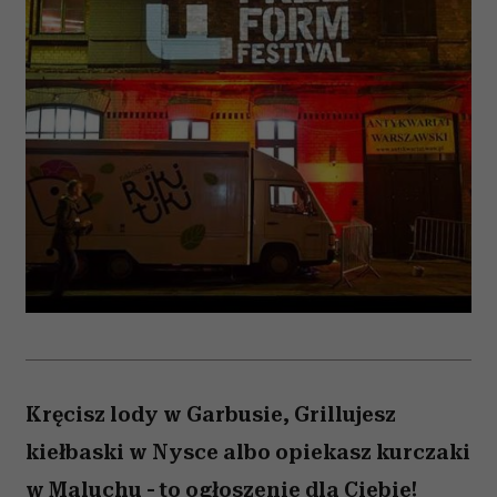
Kręcisz lody w Garbusie, Grillujesz
kiełbaski w Nysce albo opiekasz kurczaki
w Maluchu - to ogłoszenie dla Ciebie!