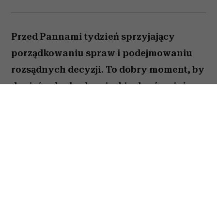
Przed Pannami tydzień sprzyjający
porządkowaniu spraw i podejmowaniu
rozsądnych decyzji. To dobry moment, by
dopiąć zaległe obowiązki, ale również
zastanowić się, które z nich naprawdę są
warte twojej energii. Nie wszystko musisz
zrobić od razu. Sprawdź, co gwiazdy
przygotowały dla Panny na okres od 27
lipca do 2 sierpnia 2026 roku.
Spis treści: