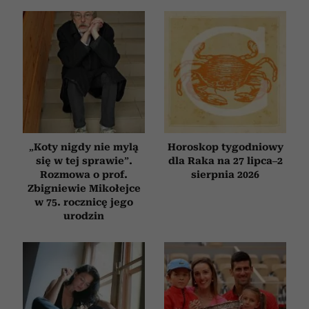
i reklam, aby oferować funkcje społecznościowe i
analizować ruch w naszej witrynie. Informacje o tym, jak
korzystasz z naszej witryny, udostępniamy partnerom
społecznościowym, reklamowym i analitycznym.
Partnerzy mogą połączyć te informacje z innymi danymi
otrzymanymi od Ciebie lub uzyskanymi podczas
korzystania z ich usług.
„Koty nigdy nie mylą
Horoskop tygodniowy
się w tej sprawie”.
dla Raka na 27 lipca–2
Rozmowa o prof.
sierpnia 2026
Zbigniewie Mikołejce
w 75. rocznicę jego
urodzin