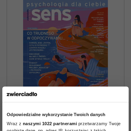
ZAMÓW
Odpowiedzialne wykorzystanie Twoich danych
Wraz z
naszymi 1022 partnerami
przetwarzamy Twoje
WYDANIE DRUKOWANE
osobiste dane, np. adres IP, korzystając z takich