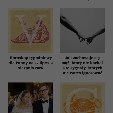
i reklam, aby oferować funkcje społecznościowe i
analizować ruch w naszej witrynie. Informacje o tym, jak
korzystasz z naszej witryny, udostępniamy partnerom
społecznościowym, reklamowym i analitycznym.
Partnerzy mogą połączyć te informacje z innymi danymi
otrzymanymi od Ciebie lub uzyskanymi podczas
korzystania z ich usług.
Horoskop tygodniowy
Jak zachowuje się
dla Panny na 27 lipca–2
mąż, który nie kocha?
sierpnia 2026
Oto sygnały, których
nie warto ignorować