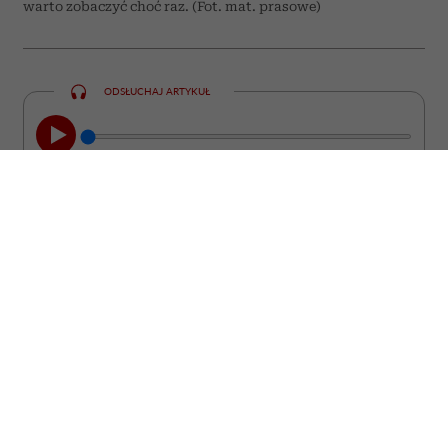
warto zobaczyć choć raz. (Fot. mat. prasowe)
ODSŁUCHAJ ARTYKUŁ
00:00
08:44
Nie każdy film kończy się wraz z
napisami końcowymi. Są takie historie,
które zostają z nami na długo. Wracają w
najmniej spodziewanych momentach,
prowokują do zadawania pytań i