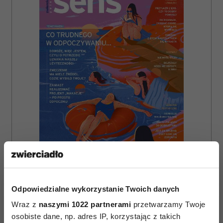
ZAMÓW
Odpowiedzialne wykorzystanie Twoich danych
WYDANIE DRUKOWANE
Wraz z
naszymi 1022 partnerami
przetwarzamy Twoje
E-WYDANIE
osobiste dane, np. adres IP, korzystając z takich