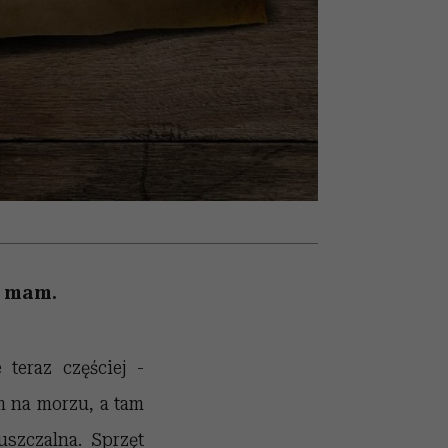
026/27
ryt
to dla nich zarwiesz noc
zupełny brak ogłady
girls”
l mam.
teraz częściej -
m na morzu, a tam
szczalna. Sprzęt