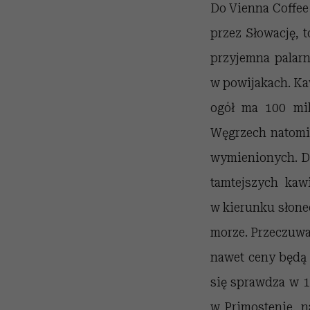
Do Vienna Coffee 
przez Słowację, 
przyjemna palarn
w powijakach. Kaw
ogół ma 100 mili
Węgrzech natomias
wymienionych. D
tamtejszych kawi
w kierunku słonec
morze. Przeczuwac
nawet ceny będą b
się sprawdza w 1
w Primostenie, n