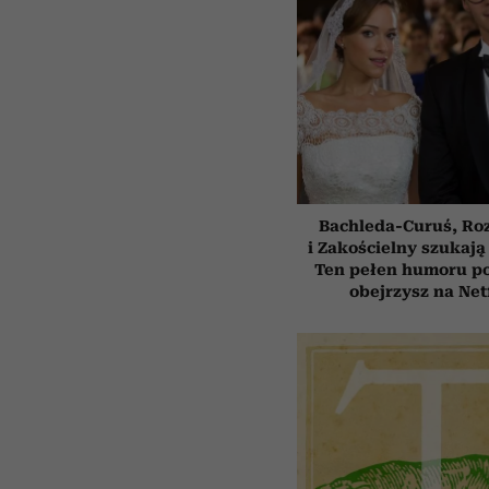
Bachleda-Curuś, Ro
i Zakościelny szukają
Ten pełen humoru pol
obejrzysz na Net