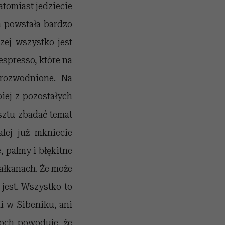
atomiast jedziecie
a powstała bardzo
zej wszystko jest
espresso, które na
o rozwodnione. Na
piej z pozostałych
ztu zbadać temat
alej już mkniecie
, palmy i błękitne
Bałkanach. Że może
 jest. Wszystko to
i w Sibeniku, ani
łoch powoduje, że