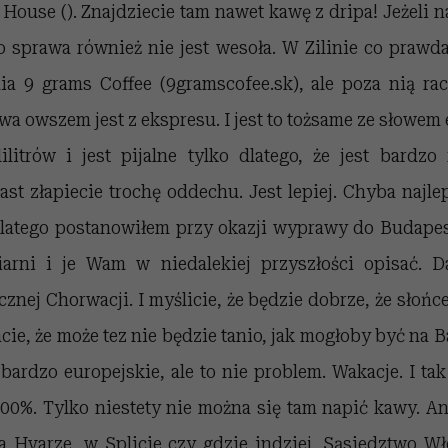
House (). Znajdziecie tam nawet kawę z dripa! Jeżeli n
to sprawa również nie jest wesoła. W Zilinie co prawd
ia 9 grams Coffee (9gramscofee.sk), ale poza nią rac
a owszem jest z ekspresu. I jest to tożsame ze słowem 
litrów i jest pijalne tylko dlatego, że jest bardz
t złapiecie trochę oddechu. Jest lepiej. Chyba najle
latego postanowiłem przy okazji wyprawy do Budapes
arni i je Wam w niedalekiej przyszłości opisać. D
znej Chorwacji. I myślicie, że będzie dobrze, że słońce
ie, że może tez nie będzie tanio, jak mogłoby być na 
ardzo europejskie, ale to nie problem. Wakacje. I tak
00%. Tylko niestety nie można się tam napić kawy. An
a Hvarze, w Splicie czy gdzie indziej. Sąsiedztwo W