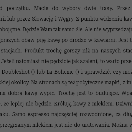
od początku. Macie do wybory dwie trasy. Przez 
ii lub przez Słowację i Węgry. Z punktu widzenia kaw
 obojętne. Będzie Wam tak samo źle. Ale nie wyprzedz
gorszych obaw piję kawę po drodze w kawiarni. Jest 
stacjach. Produkt trochę gorszy niż na naszych stac
 Jeżeli natomiast nie pędzicie jak szaleni, to warto pr
i Doubleshot () lub La Boheme () i sprawdzić, czy m
kiej okolicy. Na stronach są też pożyteczne mapki, z i
a dobrą kawę wypić. Trochę jest to budujące. Wpad
, że lepiej nie będzie. Królują kawy z mlekiem. Dziw
ku. Samo espresso najczęściej rozwodnione, za dłu
przegrzanym mlekiem jest nie do uratowania. Można 