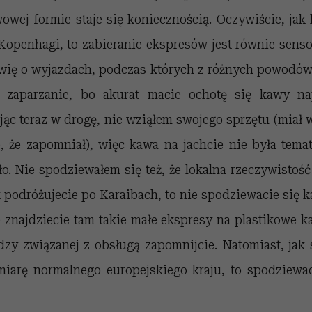
owej formie staje się koniecznością. Oczywiście, jak
openhagi, to zabieranie ekspresów jest równie sens
wię o wyjazdach, podczas których z różnych powodów 
 zaparzanie, bo akurat macie ochotę się kawy na
ąc teraz w drogę, nie wziąłem swojego sprzętu (miał w
, że zapomniał), więc kawa na jachcie nie była tema
o. Nie spodziewałem się też, że lokalna rzeczywistoś
ak podróżujecie po Karaibach, to nie spodziewacie się 
 znajdziecie tam takie małe ekspresy na plastikowe k
zy związanej z obsługą zapomnijcie. Natomiast, jak 
iarę normalnego europejskiego kraju, to spodziewac