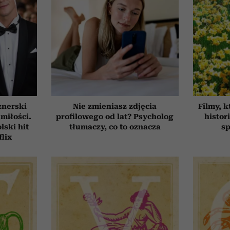
znerski
Nie zmieniasz zdjęcia
Filmy, k
 miłości.
profilowego od lat? Psycholog
histor
ski hit
tłumaczy, co to oznacza
sp
flix