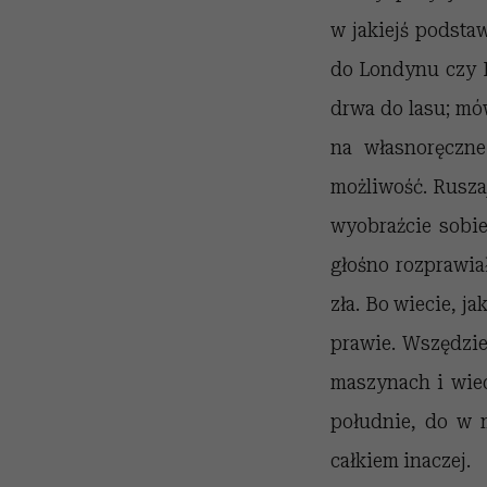
w jakiejś podstaw
do Londynu czy K
drwa do lasu; mó
na własnoręczne
możliwość. Ruszaj
wyobraźcie sobie
głośno rozprawiał
zła. Bo wiecie, j
prawie. Wszędzie
maszynach i wied
południe, do w m
całkiem inaczej.