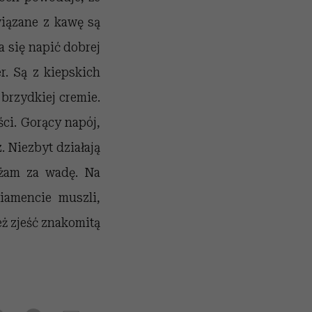
wiązane z kawę są
a się napić dobrej
r. Są z kiepskich
 brzydkiej cremie.
ci. Gorący napój,
. Niezbyt działają
ażam za wadę. Na
iamencie muszli,
eż zjeść znakomitą