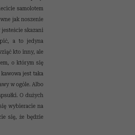
 lecicie samolotem
owne jak noszenie
jesteście skazani
pić, a to jedyna
ziąć kto inny, ale
tem, o którym się
ć kawowa jest taka
kawy w ogóle. Albo
apsułki. O dużych
się wybieracie na
ie się, że będzie