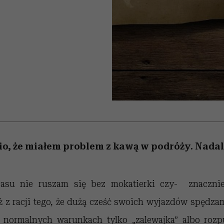
edź
 5,
przekraczają swoje granice
Wiemy, gdzie go kupić
Miller s. 5, odc. 6]
sezon jesień–zima 2
zaskakujący fawo
w seksie?
io, że miałem problem z kawą w podróży. Nada
asu nie ruszam się bez mokatierki czy- znacznie 
eż z racji tego, że dużą cześć swoich wyjazdów spędza
 normalnych warunkach tylko „zalewajka” albo rozpu