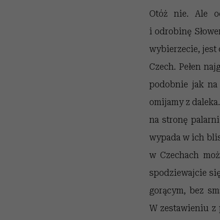
Otóż nie. Ale 
i odrobinę Słowen
wybierzecie, jest
Czech. Pełen naj
podobnie jak na 
omijamy z daleka.
na stronę palarn
wypada w ich blis
w Czechach możn
spodziewajcie się
gorącym, bez sma
W zestawieniu z 