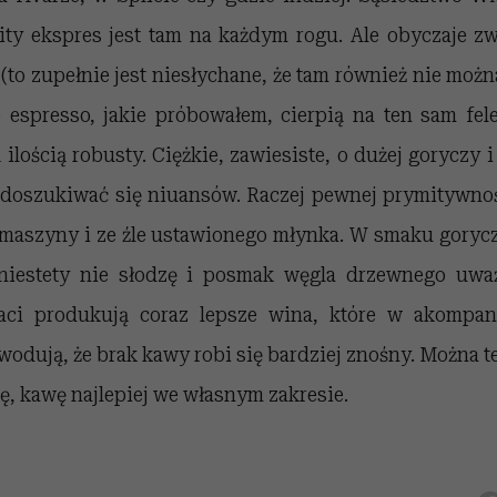
ty ekspres jest tam na każdym rogu. Ale obyczaje z
 (to zupełnie jest niesłychane, że tam również nie możn
 espresso, jakie próbowałem, cierpią na ten sam fele
ilością robusty. Ciężkie, zawiesiste, o dużej goryczy i
oszukiwać się niuansów. Raczej pewnej prymitywnoś
 maszyny i ze źle ustawionego młynka. W smaku gorycz
 niestety nie słodzę i posmak węgla drzewnego uw
aci produkują coraz lepsze wina, które w akompan
wodują, że brak kawy robi się bardziej znośny. Można t
wę, kawę najlepiej we własnym zakresie.