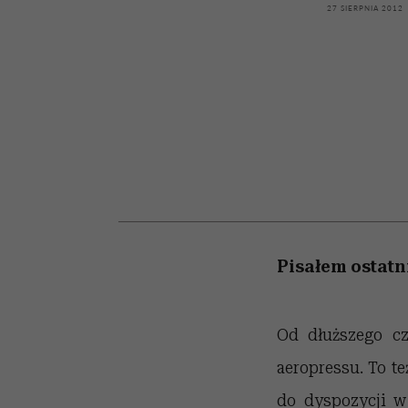
powinien znać odpowi
kawę z Kasią Miller”, s.
weterynarz”
27 SIERPNIA 2012
odc. 7]
Pisałem ostatn
Od dłuższego cz
aeropressu. To t
do dyspozycji w