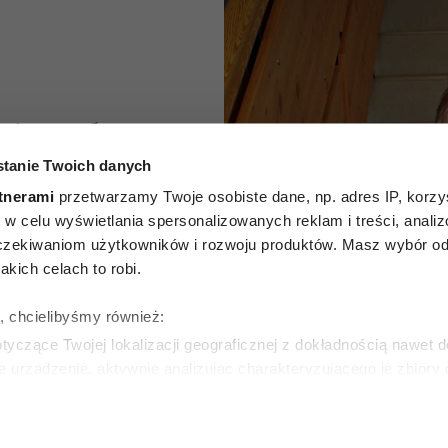
nie mylą
tanie Twoich danych
rawie”.
tnerami
przetwarzamy Twoje osobiste dane, np. adres IP, korzys
 prof.
ie, w celu wyświetlania spersonalizowanych reklam i treści, anali
zekiwaniom użytkowników i rozwoju produktów. Masz wybór odn
ikołejce
kich celach to robi.
cę jego
ę, chcielibyśmy również:
yczące Twojej lokalizacji geograficznej z dokładnością nawet d
in
e urządzenie, aktywnie analizując charakteryzującego je zbiory
wirtualny odcisk palca)
ie tego, jak Twoje osobiste dane są przetwarzane oraz ustaw w
ŁA
zegółów
. W Deklaracji plików cookie możesz zmienić lub wycof