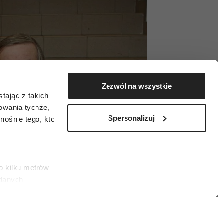
Zezwól na wszystkie
tając z takich
zowania tychże,
Spersonalizuj
ośnie tego, kto
o kilku metrów
 danych
łasne
ać swoją zgodę w