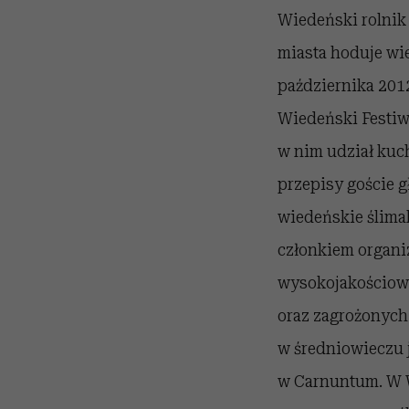
Wiedeński rolni
miasta hoduje wie
października 2012
Wiedeński Festi
w nim udział kuch
przepisy goście g
wiedeńskie ślimak
członkiem organiz
wysokojakościowy
oraz zagrożonych
w średniowieczu 
w Carnuntum. W W