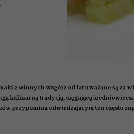
edź
 5,
przekraczają swoje granice
Wiemy, gdzie go kupić
Miller s. 5, odc. 6]
sezon jesień–zima 2
zaskakujący fawo
2
w seksie?
maki z winnych wzgórz od lat uważane są za wi
ugą kulinarną tradycją, sięgającą średniowiecz
aków przypomina odwiedzającym ten często za