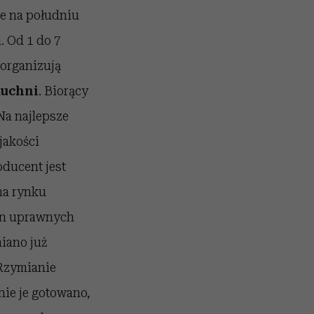
e na południu
. Od 1 do 7
 organizują
kuchni
. Biorący
Na najlepsze
jakości
oducent jest
na rynku
in uprawnych
iano już
 Rzymianie
ie je gotowano,