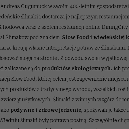
k Andreas Gugumuck w swoim 400-letnim gospodarstwi
deńskie ślimaki i dostarcza je najlepszym restauracjom
 hodowca wraz z szefem restauracji online DiningCity
wal Ślimaków pod znakiem
Slow Food i wiedeńskiej 
arze kreują własne interpretacje potraw ze ślimakami. 
łosować mogą na stronie . Z powodu swojej wyjątkowej 
i zaliczane są do
produktów ekologicznych.
Ich pr
acji Slow Food, której celem jest zapewnienie miejsca 
ch produktów z tradycyjnego wyrobu, wszelkich rośl
 zwierząt użytkowych. Ślimaki z winnych wzgórz docen
jako
pożywne i zdrowe jedzenie
, spożywali je także
iedniu ślimaki były potrawą postną. Szczególnie chętn