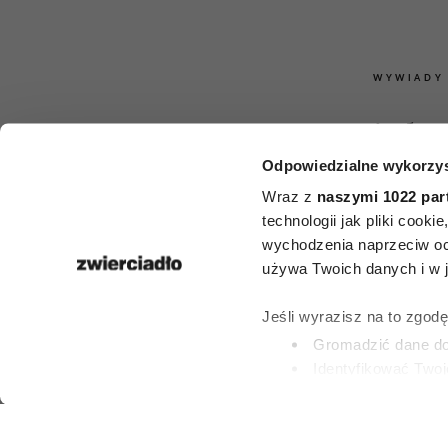
WYWIADY
„Koty nigdy 
Odpowiedzialne wykorzys
się w tej sp
Wraz z
naszymi 1022 par
Rozmowa o
technologii jak pliki cook
wychodzenia naprzeciw oc
Zbigniewie M
używa Twoich danych i w ja
w 75. roczni
Jeśli wyrazisz na to zgod
Gromadzić dane dot
urodz
Identyfikować Twoj
(fingerprinting, czyli 
Dowiedz się więcej odnośn
KONRAD WOJTY
preferencje w
sekcji szc