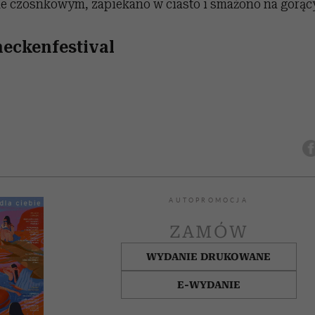
e czosnkowym, zapiekano w ciasto i smażono na gorąc
eckenfestival
AUTOPROMOCJA
ZAMÓW
WYDANIE DRUKOWANE
E-WYDANIE