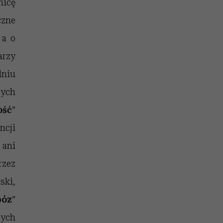
nicę
czne
 a o
arzy
dniu
ych
ość
”
ncji
 ani
rzez
ski,
bóz
”
nych