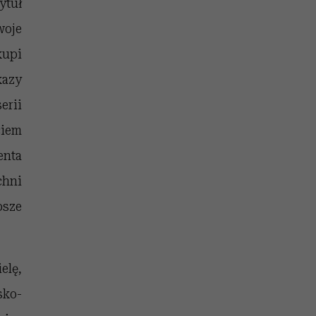
ytuł
woje
kupi
kazy
erii
ciem
enta
chni
psze
elę,
sko-