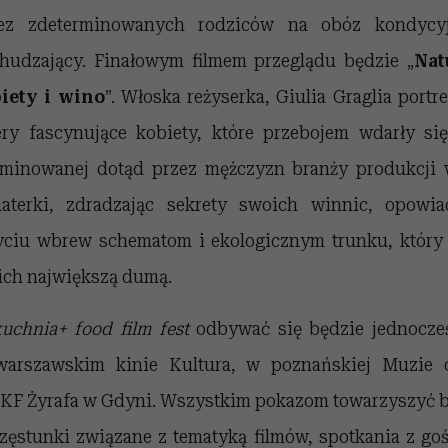
ez zdeterminowanych rodziców na obóz kondycy
hudzający. Finałowym filmem przeglądu będzie „
Nat
iety i wino
”. Włoska reżyserka, Giulia Graglia portre
ery fascynujące kobiety, które przebojem wdarły si
minowanej dotąd przez mężczyzn branży produkcji 
aterki, zdradzając sekrety swoich winnic, opowia
yciu wbrew schematom i ekologicznym trunku, który 
 ich największą dumą.
kuchnia+ food film fest
odbywać się będzie jednocze
arszawskim kinie Kultura, w poznańskiej Muzie 
KF Żyrafa w Gdyni. Wszystkim pokazom towarzyszyć 
zęstunki związane z tematyką filmów, spotkania z go