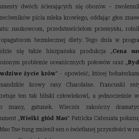
umenty dwóch ścierających się obozów – zwolenn
rzeciwników picia mleka krowiego, oddając głos zna
atu: naukowcom, przedstawicielom przemysłu, roln
ropagatorom bezmlecznej diety. Tego dnia w progr
jdzie się także hiszpańska produkcja „
Cena su
łożonym problemie oceanicznych połowów oraz „
Byd
awdziwe życie krów
” - opowieść, której bohaterkam
mandzkie krowy rasy Charolaise. Francuski reż
tretuje ten tak bliski człowiekowi, a jednocześnie w
ło znany, gatunek. Wieczór zakończy dramatyc
ument „
Wielki głód Mao
” Patricka Cabouata pokazu
 Mao Tse-tung zmienił sen o świetlanej przyszłości w re