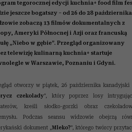
edź
 5,
j
Wiemy, gdzie go kupić
mogą zrobić rodzice
Miller s. 5, odc. 6]
sezon jesień–zima 2
niż się wydaje
gram tegorocznej edycji kuchnia+ food film fe
zie jeszcze bogatszy – od 26 do 28 października
dzowie zobaczą 13 filmów dokumentalnych z
opy, Ameryki Północnej i Azji oraz francuską
ułę „Niebo w gębie”. Przegląd organizowany
ez telewizję kulinarną kuchnia+ startuje
nolegle w Warszawie, Poznaniu i Gdyni.
egląd otworzy w piątek, 26 października kanadyjski 
rycz czekolady
”, który poprzez losy intrygują
aterów, kreśli słodko-gorzki obraz czekolado
emysłu. Podczas seansu widzowie obejrzą rów
rykański dokument „
Mleko?
”, którego twórcy przytac