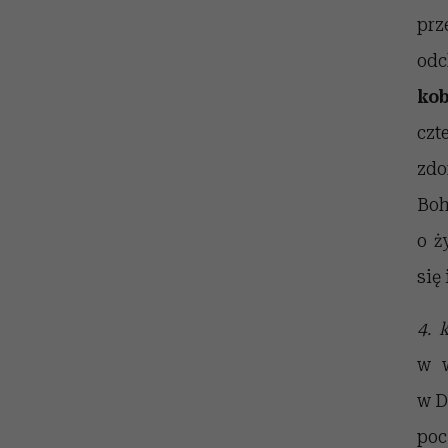
prz
odc
kob
czt
zdo
Boh
o ż
się
4. 
w w
w D
poc