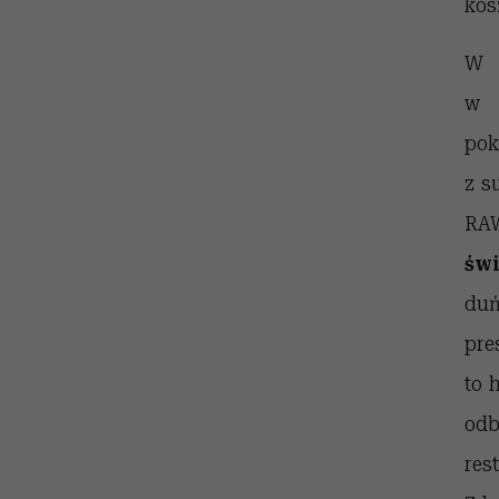
kos
W s
w 
pok
z s
RAW
świ
du
pre
to 
odb
res