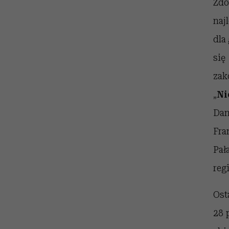
Zdo
naj
dla
się
zak
„
Ni
Dan
Fra
Pał
reg
Ost
28 