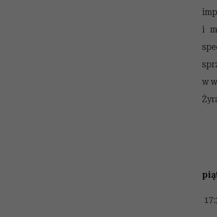
im
i m
spe
spr
w w
Żyr
pią
17: