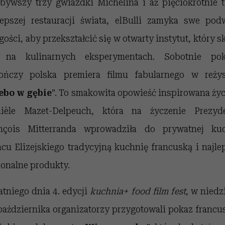
bywszy trzy gwiazdki Michelina i aż pięciokrotnie t
lepszej restauracji świata, elBulli zamyka swe pod
 gości, aby przekształcić się w otwarty instytut, który s
 na kulinarnych eksperymentach. Sobotnie po
ończy polska premiera filmu fabularnego w reżys
ebo w gębie
”. To smakowita opowieść inspirowana ży
ièle Mazet-Delpeuch, która na życzenie Prezyd
nçois Mitterranda wprowadziła do prywatnej ku
acu Elizejskiego tradycyjną kuchnię francuską i najle
ionalne produkty.
atniego dnia 4. edycji
kuchnia+ food film fest
, w niedzi
października organizatorzy przygotowali pokaz francu