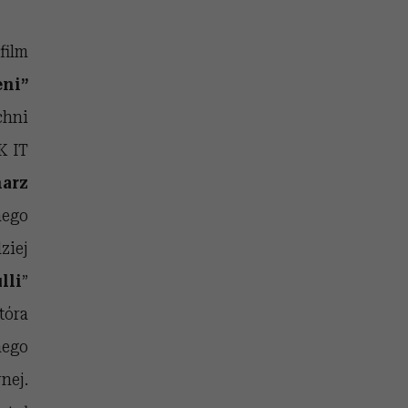
film
eni”
chni
K IT
harz
ego
iej
lli
”
tóra
nego
nej.