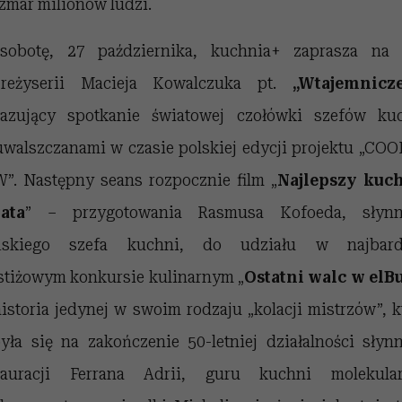
zmar milionów ludzi.
obotę, 27 października, kuchnia+ zaprasza na 
reżyserii Macieja Kowalczuka pt.
„Wtajemnicz
azujący spotkanie światowej czołówki szefów ku
uwalszczanami w czasie polskiej edycji projektu „COO
”. Następny seans rozpocznie film „
Najlepszy kuc
ata
” – przygotowania Rasmusa Kofoeda, słynn
ńskiego szefa kuchni, do udziału w najbardz
stiżowym konkursie kulinarnym „
Ostatni walc w elBu
historia jedynej w swoim rodzaju „kolacji mistrzów”, k
yła się na zakończenie 50-letniej działalności słyn
tauracji Ferrana Adrii, guru kuchni molekular