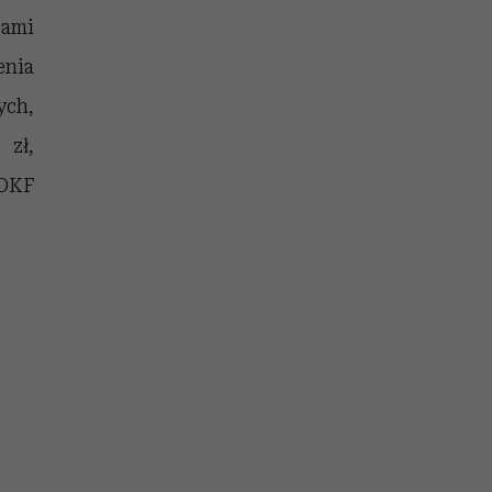
ami
enia
ych,
 zł,
 DKF