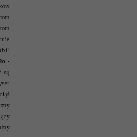
ików
wcom
ikom
amie
shi
”
ło -
i są
yser
ciąż
zny
jący
alny