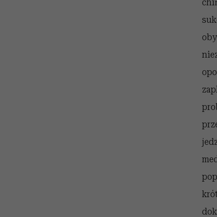
chi
suk
oby
nie
opo
za
pr
prz
jed
med
pop
kró
dok