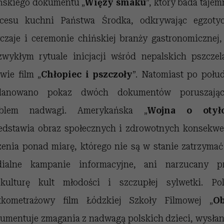
ńskiego dokumentu „
Więzy smaku
”, który bada tajem
cesu kuchni Państwa Środka, odkrywając egzoty
czaje i ceremonie chińskiej branży gastronomicznej,
zwykłym rytuale inicjacji wśród nepalskich pszczel
wie film „
Chłopiec i pszczoły
”. Natomiast po połu
planowano pokaz dwóch dokumentów poruszając
oblem nadwagi. Amerykańska „
Wojna o otył
edstawia obraz społecznych i zdrowotnych konsekwe
zenia ponad miarę, którego nie są w stanie zatrzymać
ialne kampanie informacyjne, ani narzucany p
kulturę kult młodości i szczupłej sylwetki. Pol
tkometrażowy film Łódzkiej Szkoły Filmowej „
O
umentuje zmagania z nadwagą polskich dzieci, wysła