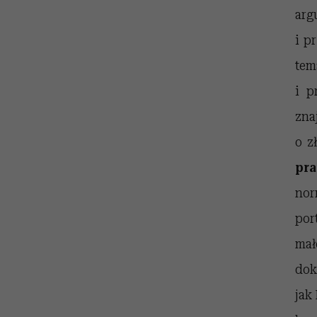
arg
i p
tem
i p
zna
o z
pr
nor
por
ma
dok
jak