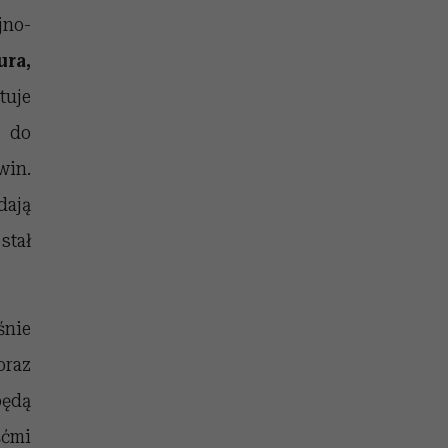
jno-
ura,
tuje
ę do
win.
dają
stał
śnie
oraz
będą
śćmi