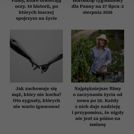
Filmy, które otwierają
Horoskop tygodniowy
oczy. 10 historii, po
dla Panny na 27 lipca–2
których inaczej
sierpnia 2026
Wykorzystujemy pliki cookie do spersonalizowania treści
spojrzysz na życie
i reklam, aby oferować funkcje społecznościowe i
analizować ruch w naszej witrynie. Informacje o tym, jak
korzystasz z naszej witryny, udostępniamy partnerom
społecznościowym, reklamowym i analitycznym.
Partnerzy mogą połączyć te informacje z innymi danymi
otrzymanymi od Ciebie lub uzyskanymi podczas
korzystania z ich usług.
Jak zachowuje się
Najpiękniejsze filmy
mąż, który nie kocha?
o zaczynaniu życia od
Oto sygnały, których
nowa po 50. Każdy
nie warto ignorować
z nich daje nadzieję
i przypomina, że nigdy
nie jest za późno na
zmianę