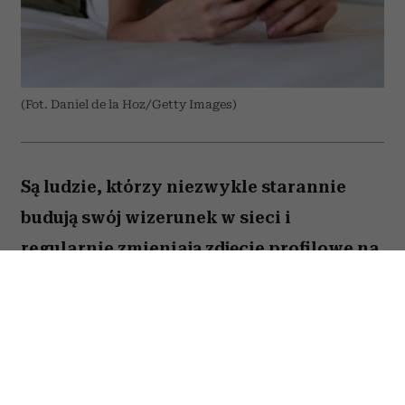
(Fot. Daniel de la Hoz/Getty Images)
Są ludzie, którzy niezwykle starannie
budują swój wizerunek w sieci i
regularnie zmieniają zdjęcie profilowe na
portalach społecznościowych. Ale nie
brakuje takich, którzy w internecie od lat
używają tej samej fotki – nawet gdy
zdążyli skończyć studia, założyć rodzinę i
osiwieć. Psycholożka Ruth Guest