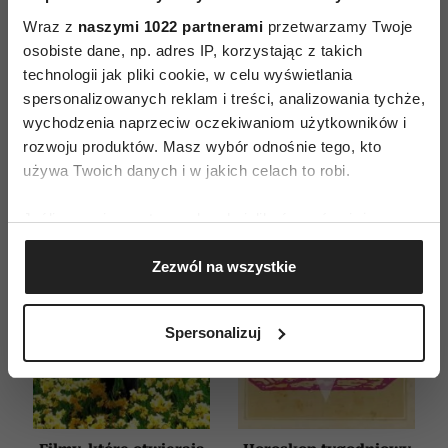
ZAMÓW
Wraz z
naszymi 1022 partnerami
przetwarzamy Twoje
osobiste dane, np. adres IP, korzystając z takich
WYDANIE DRUKOWANE
technologii jak pliki cookie, w celu wyświetlania
spersonalizowanych reklam i treści, analizowania tychże,
E-WYDANIE
wychodzenia naprzeciw oczekiwaniom użytkowników i
rozwoju produktów. Masz wybór odnośnie tego, kto
używa Twoich danych i w jakich celach to robi.
Jeśli wyrazisz na to zgodę, chcielibyśmy również:
Gromadzić dane dotyczące Twojej lokalizacji
Zezwól na wszystkie
geograficznej z dokładnością nawet do kilku metrów
Identyfikować Twoje urządzenie, aktywnie
analizując charakteryzującego je zbiory danych
Spersonalizuj
(fingerprinting, czyli wirtualny odcisk palca)
Dowiedz się więcej odnośnie tego, jak Twoje osobiste
dane są przetwarzane oraz ustaw własne preferencje w
sekcji szczegółów
. W Deklaracji plików cookie możesz
zmienić lub wycofać swoją zgodę w dowolnej chwili.