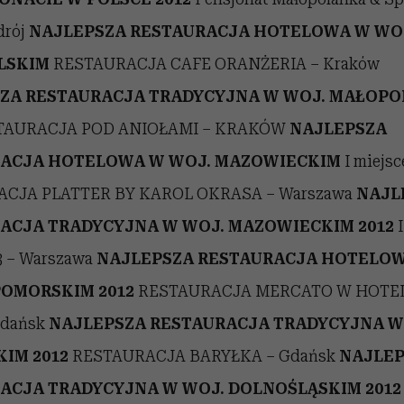
drój
NAJLEPSZA RESTAURACJA HOTELOWA W WO
LSKIM
RESTAURACJA CAFE ORANŻERIA – Kraków
ZA RESTAURACJA TRADYCYJNA W WOJ. MAŁOPO
AURACJA POD ANIOŁAMI – KRAKÓW
NAJLEPSZA
ACJA HOTELOWA W WOJ. MAZOWIECKIM
I miejsc
CJA PLATTER BY KAROL OKRASA – Warszawa
NAJL
ACJA TRADYCYJNA W WOJ. MAZOWIECKIM 2012
I
 – Warszawa
NAJLEPSZA RESTAURACJA HOTELO
POMORSKIM 2012
RESTAURACJA MERCATO W HOTE
Gdańsk
NAJLEPSZA RESTAURACJA TRADYCYJNA W
IM 2012
RESTAURACJA BARYŁKA – Gdańsk
NAJLEP
ACJA TRADYCYJNA W WOJ. DOLNOŚLĄSKIM 2012