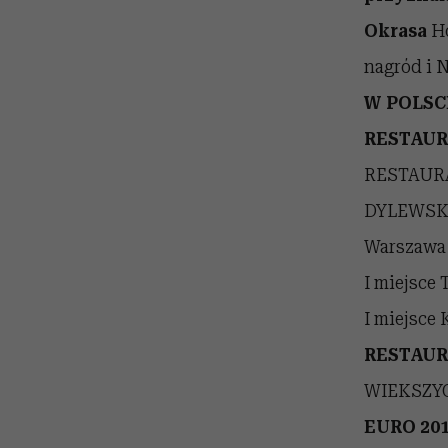
Okrasa
Ho
nagród i 
W POLSC
RESTAUR
RESTAURA
DYLEWSKI
Warszaw
I miejsce
I miejsce
RESTAUR
WIEKSZY
EURO 20