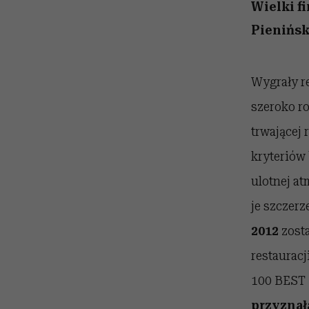
powinien znać odpowi
kawę z Kasią Miller”, s.
mężczyzna jest mnie
modelowania
weterynarz”
Wielki f
reaktywny”
odc. 7]
Pienińsk
Wygrały r
szeroko ro
trwającej 
kryteriów
ulotnej a
je szczerz
2012
zost
restaurac
100 BEST
przyznała