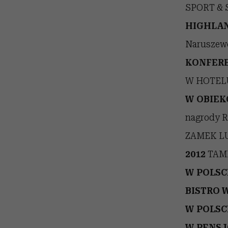
SPORT & S
HIGHLAN
Narusze
KONFERE
W HOTELU
W OBIEK
nagrody 
ZAMEK LU
2012
TAMK
W POLSC
BISTRO 
W POLSC
W PENSJ