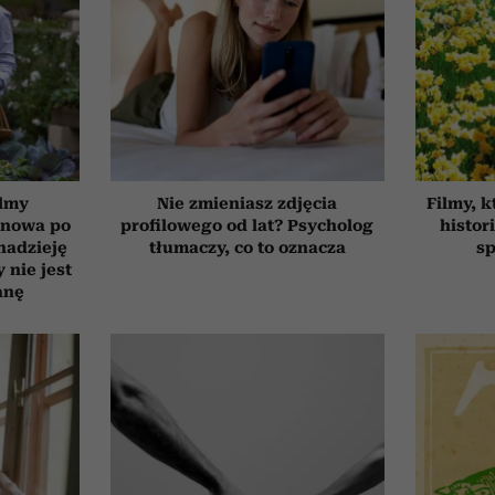
ilmy
Nie zmieniasz zdjęcia
Filmy, k
d nowa po
profilowego od lat? Psycholog
histor
 nadzieję
tłumaczy, co to oznacza
sp
 nie jest
anę