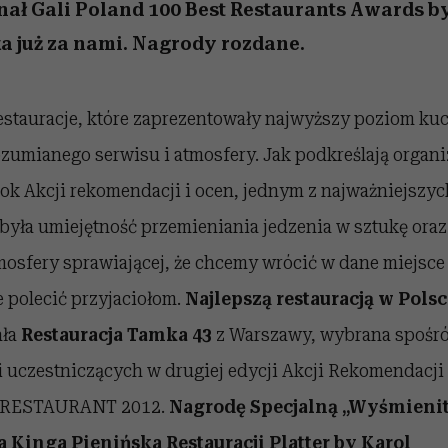
edź
 5,
j
Wiemy, gdzie go kupić
Miller s. 5, odc. 6]
niż się wydaje
sezon jesień–zima 2
inał Gali Poland 100 Best Restaurants Awards b
a już za nami. Nagrody rozdane.
estauracje, które zaprezentowały najwyższy poziom kuc
zumianego serwisu i atmosfery. Jak podkreślają organi
rok Akcji rekomendacji i ocen, jednym z najważniejszyc
 była umiejętność przemieniania jedzenia w sztukę oraz
tmosfery sprawiającej, że chcemy wrócić w dane miejsc
e polecić przyjaciołom.
Najlepszą restauracją w Polsc
ała
Restauracja Tamka 43
z Warszawy, wybrana spośr
ji uczestniczących w drugiej edycji Akcji Rekomendac
 RESTAURANT 2012.
Nagrodę Specjalną „Wyśmieni
 Kinga Pienińska Restauracji Platter by Karol