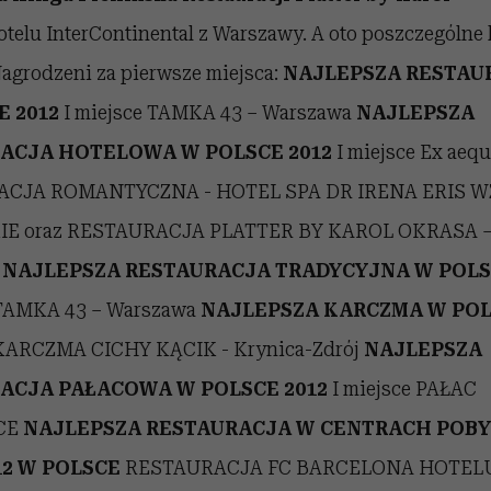
telu InterContinental z Warszawy. A oto poszczególne 
Nagrodzeni za pierwsze miejsca:
NAJLEPSZA RESTAU
E 2012
I miejsce TAMKA 43 – Warszawa
NAJLEPSZA
ACJA HOTELOWA W POLSCE 2012
I miejsce Ex aeq
CJA ROMANTYCZNA - HOTEL SPA DR IRENA ERIS 
E oraz RESTAURACJA PLATTER BY KAROL OKRASA 
a
NAJLEPSZA RESTAURACJA TRADYCYJNA W POLS
 TAMKA 43 – Warszawa
NAJLEPSZA KARCZMA W POL
 KARCZMA CICHY KĄCIK - Krynica-Zdrój
NAJLEPSZA
ACJA PAŁACOWA W POLSCE 2012
I miejsce PAŁAC
CE
NAJLEPSZA RESTAURACJA W CENTRACH PO
12 W POLSCE
RESTAURACJA FC BARCELONA HOTEL