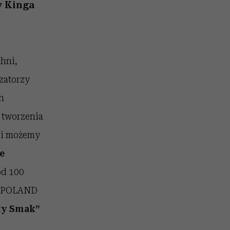
026/27
przekraczają swoje granice
to dla nich zarwiesz noc
zupełny brak ogłady
girls”
y Kinga
w seksie?
hni,
zatorzy
h
 tworzenia
e i możemy
e
ód 100
ji POLAND
ty Smak”