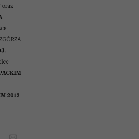
 oraz
A
sce
WZGÓRZA
J.
lce
PACKIM
M 2012