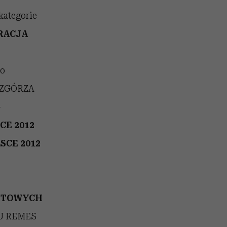
kategorie
RACJA
uo
WZGÓRZA
–
CE 2012
SCE 2012
BYTOWYCH
U REMES