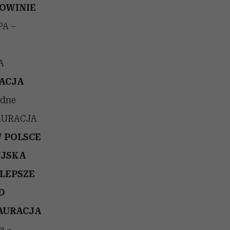
OWINIE
A –
A
ACJA
ędne
AURACJA
W POLSCE
YJSKA
LEPSZE
D
AURACJA
a –