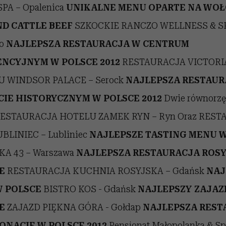
PA – Opalenica
UNIKALNE MENU OPARTE NA WOŁ
D CATTLE BEEF
SZKOCKIE RANCZO WELLNESS & SP
wo
NAJLEPSZA RESTAURACJA W CENTRUM
NCYJNYM W POLSCE 2012
RESTAURACJA VICTORI
 WINDSOR PALACE – Serock
NAJLEPSZA RESTAUR
CIE HISTORYCZNYM W POLSCE 2012
Dwie równorz
RESTAURACJA HOTELU ZAMEK RYN – Ryn Oraz REST
BLINIEC – Lubliniec
NAJLEPSZE TASTING MENU 
A 43 – Warszawa
NAJLEPSZA RESTAURACJA ROS
E
RESTAURACJA KUCHNIA ROSYJSKA – Gdańsk
NAJ
W POLSCE
BISTRO KOS - Gdańsk
NAJLEPSZY ZAJAZ
E
ZAJAZD PIĘKNA GÓRA - Gołdap
NAJLEPSZA REST
ONACIE W POLSCE 2012
Pensjonat Małopolanka & Sp