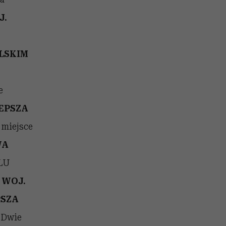
J.
LSKIM
e
EPSZA
 miejsce
WA
LU
 WOJ.
SZA
Dwie