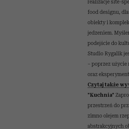
realizacje site-sp
food designu, dla
obiekty i komple
jedzeniem. Myśle
podejście do kult
Studio Rygalik j
– poprzez użycie
oraz eksperymen
Czytaj także w
"Kuchnia"
Zapro
przestrzeń do prz
zimno olejem rze
abstrakcyjnych o