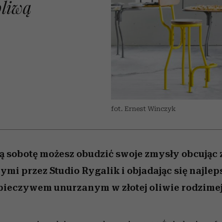
oliwą
edź
 5,
przekraczają swoje granice
Wiemy, gdzie go kupić
Miller s. 5, odc. 6]
sezon jesień–zima 2
zaskakujący fawo
w seksie?
fot. Ernest Winczyk
zą sobotę możesz obudzić swoje zmysły obcując 
mi przez Studio Rygalik i objadając się najle
ieczywem unurzanym w złotej oliwie rodzimej 