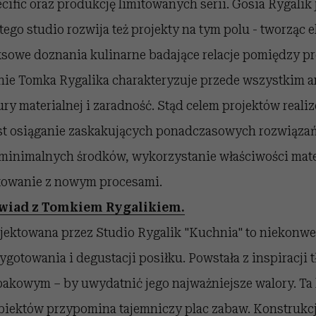
ecific oraz produkcję limitowanych serii. Gosia Rygalik 
tego studio rozwija też projekty na tym polu - tworząc
ksowe doznania kulinarne badające relacje pomiędzy p
nie Tomka Rygalika charakteryzuje przede wszystkim a
ury materialnej i zaradność. Stąd celem projektów real
est osiąganie zaskakujących ponadczasowych rozwiąza
 minimalnych środków, wykorzystanie właściwości mater
towanie z nowym procesami.
ywiad z Tomkiem Rygalikiem.
jektowana przez Studio Rygalik "Kuchnia" to niekonw
ygotowania i degustacji posiłku. Powstała z inspiracji
pakowym – by uwydatnić jego najważniejsze walory. Ta 
biektów przypomina tajemniczy plac zabaw. Konstrukcje