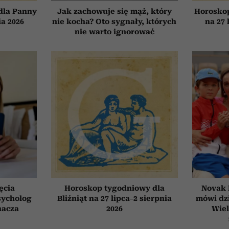
dla Panny
Jak zachowuje się mąż, który
Horosko
ia 2026
nie kocha? Oto sygnały, których
na 27 
nie warto ignorować
ęcia
Horoskop tygodniowy dla
Novak 
sycholog
Bliźniąt na 27 lipca–2 sierpnia
mówi dzi
nacza
2026
Wiel