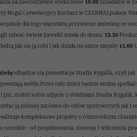
asza na niecodzienne wydarzenie
10.00
Śniadanie w fo
zy Nogal ( rewelacyjny kucharz w CZARNA) pokaże Wam
cjalnie dla tego warsztatu przywiezie śmietanę ze swo
ogli zabrać świeże kawałki masła do domu.
13.30
Produc
edzą jak się ją robi i jak działa na nasze zmysły
15.00
U
zielę
odbędzie się prezentacja Studia Rygalik, czyli jak t
 powstają meble.Przez cały dzień będzie można spotkać 
ć i pić, zrobić sobie zdjęcie z obiektami Studia Rygalik
ystać ją później zarówno do celów spożywczych jak i re
ealizuje kompleksowe projekty o różnorodnym charakt
zo szerokie - od projektowania, rozwoju i wdrożenia pr