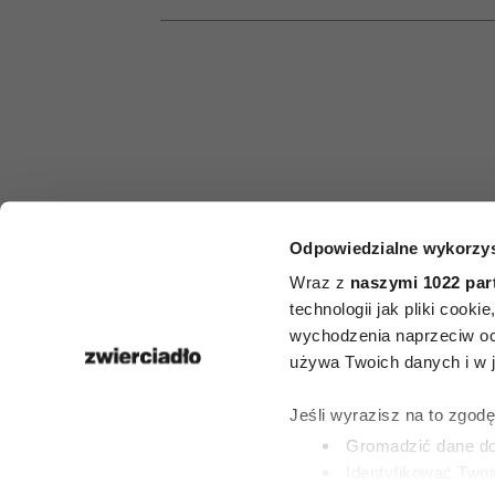
Odpowiedzialne wykorzys
HOROSKO
Wraz z
naszymi 1022 par
Horoskop ty
technologii jak pliki cook
wychodzenia naprzeciw oc
dla Byka na 2
używa Twoich danych i w ja
2 sierpnia
Jeśli wyrazisz na to zgod
Gromadzić dane dot
Identyfikować Twoj
27 LIPCA 2026