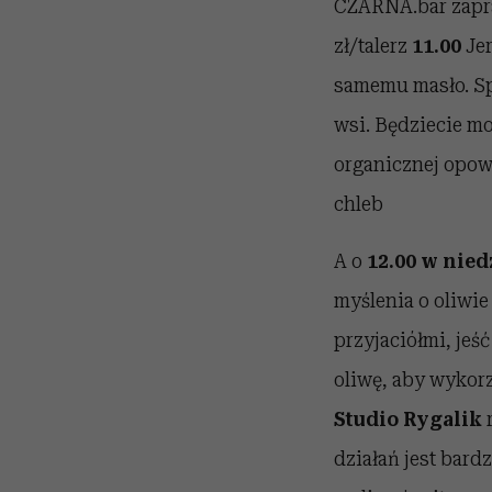
CZARNA.bar zapr
zł/talerz
11.00
Jer
samemu masło. Spe
wsi. Będziecie m
organicznej opowi
chleb
A o
12.00 w nied
myślenia o oliwie
przyjaciółmi, jeś
oliwę, aby wykorz
Studio Rygalik
r
działań jest bard