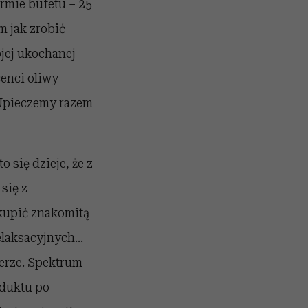
rmie bufetu – 25
 jak zrobić
jej ukochanej
enci oliwy
pieczemy razem
o się dzieje, że z
się z
, kupić znakomitą
laksacyjnych...
erze. Spektrum
oduktu po