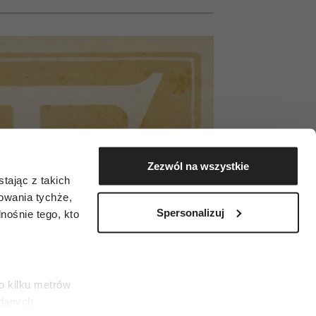
Zezwól na wszystkie
tając z takich
zowania tychże,
Spersonalizuj
ośnie tego, kto
o kilku metrów
 danych