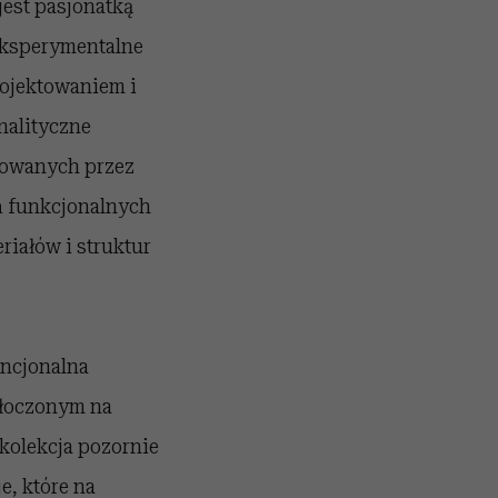
jest pasjonatką
 eksperymentalne
rojektowaniem i
nalityczne
izowanych przez
ń funkcjonalnych
iałów i struktur
encjonalna
 tłoczonym na
kolekcja pozornie
, które na