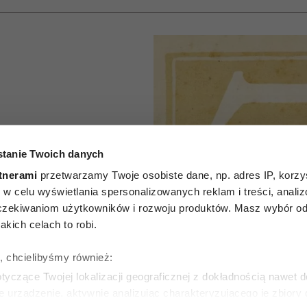
tanie Twoich danych
P
tnerami
przetwarzamy Twoje osobiste dane, np. adres IP, korzys
godniowy
ie, w celu wyświetlania spersonalizowanych reklam i treści, anali
zekiwaniom użytkowników i rozwoju produktów. Masz wybór odn
7 lipca–
kich celach to robi.
 2026
ę, chcielibyśmy również:
yczące Twojej lokalizacji geograficznej z dokładnością nawet d
e urządzenie, aktywnie analizując charakteryzującego je zbiory