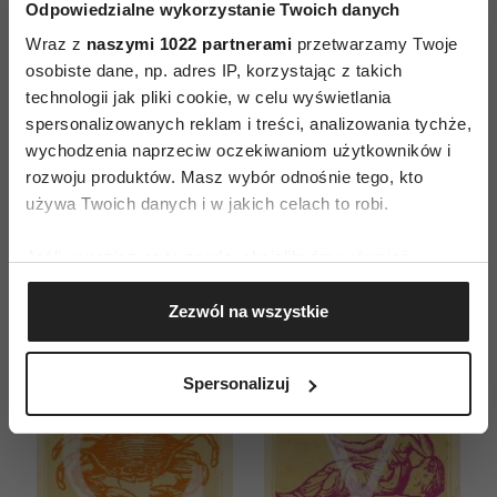
Odpowiedzialne wykorzystanie Twoich danych
Wraz z
naszymi 1022 partnerami
przetwarzamy Twoje
osobiste dane, np. adres IP, korzystając z takich
ZAMÓW
technologii jak pliki cookie, w celu wyświetlania
spersonalizowanych reklam i treści, analizowania tychże,
WYDANIE DRUKOWANE
wychodzenia naprzeciw oczekiwaniom użytkowników i
rozwoju produktów. Masz wybór odnośnie tego, kto
E-WYDANIE
używa Twoich danych i w jakich celach to robi.
Jeśli wyrazisz na to zgodę, chcielibyśmy również:
Gromadzić dane dotyczące Twojej lokalizacji
Zezwól na wszystkie
geograficznej z dokładnością nawet do kilku metrów
Identyfikować Twoje urządzenie, aktywnie
analizując charakteryzującego je zbiory danych
Spersonalizuj
(fingerprinting, czyli wirtualny odcisk palca)
Dowiedz się więcej odnośnie tego, jak Twoje osobiste
dane są przetwarzane oraz ustaw własne preferencje w
sekcji szczegółów
. W Deklaracji plików cookie możesz