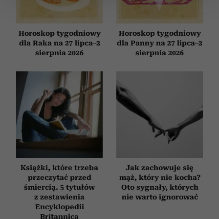
zmienić lub wycofać swoją zgodę w dowolnej chwili.
Wykorzystujemy pliki cookie do spersonalizowania treści
Horoskop tygodniowy
Horoskop tygodniowy
i reklam, aby oferować funkcje społecznościowe i
dla Raka na 27 lipca–2
dla Panny na 27 lipca–2
analizować ruch w naszej witrynie. Informacje o tym, jak
sierpnia 2026
sierpnia 2026
korzystasz z naszej witryny, udostępniamy partnerom
społecznościowym, reklamowym i analitycznym.
Partnerzy mogą połączyć te informacje z innymi danymi
otrzymanymi od Ciebie lub uzyskanymi podczas
korzystania z ich usług.
Książki, które trzeba
Jak zachowuje się
przeczytać przed
mąż, który nie kocha?
śmiercią. 5 tytułów
Oto sygnały, których
z zestawienia
nie warto ignorować
Encyklopedii
Britannica