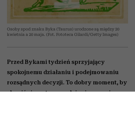
Osoby spod znaku Byka (Taurus) urodzone są między 20
kwietnia a 20 maja. (Fot. Fototeca Gilardi/Getty Images)
Przed Bykami tydzień sprzyjający
spokojnemu działaniu i podejmowaniu
rozsądnych decyzji. To dobry moment, by
skupić się na tym, co daje ci poczucie
stabilności i bezpieczeństwa. Choć wokół
może dziać się wiele, największe korzyści
przyniesie konsekwencja i cierpliwość.
Sprawdź, co gwiazdy przygotowały dla