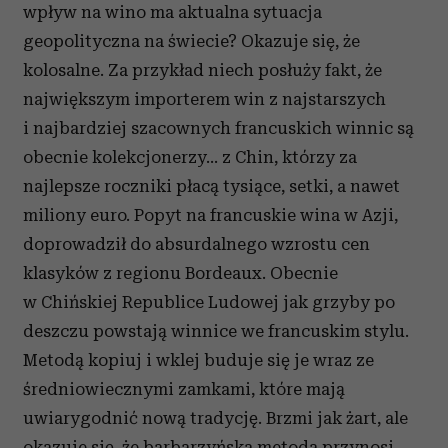
i reklam, aby oferować funkcje społecznościowe i
wpływ na wino ma aktualna sytuacja
analizować ruch w naszej witrynie. Informacje o tym, jak
geopolityczna na świecie? Okazuje się, że
korzystasz z naszej witryny, udostępniamy partnerom
kolosalne. Za przykład niech posłuży fakt, że
społecznościowym, reklamowym i analitycznym.
największym importerem win z najstarszych
Partnerzy mogą połączyć te informacje z innymi danymi
otrzymanymi od Ciebie lub uzyskanymi podczas
i najbardziej szacownych francuskich winnic są
korzystania z ich usług.
obecnie kolekcjonerzy... z Chin, którzy za
najlepsze roczniki płacą tysiące, setki, a nawet
miliony euro. Popyt na francuskie wina w Azji,
doprowadził do absurdalnego wzrostu cen
klasyków z regionu Bordeaux. Obecnie
w Chińskiej Republice Ludowej jak grzyby po
deszczu powstają winnice we francuskim stylu.
Metodą kopiuj i wklej buduje się je wraz ze
średniowiecznymi zamkami, które mają
uwiarygodnić nową tradycję. Brzmi jak żart, ale
okazuje się, że barbarzyńska metoda przynosi