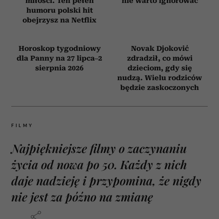
śmiercią. 5 tytułów
sierpnia 2026
z zestawienia
Encyklopedii
Britannica
Bachleda-Curuś,
Jak zachowuje się
Roznerski
mąż, który nie kocha?
i Zakościelny szukają
Oto sygnały, których
miłości. Ten pełen
nie warto ignorować
humoru polski hit
obejrzysz na Netflix
Horoskop tygodniowy
Novak Djoković
dla Panny na 27 lipca–2
zdradził, co mówi
sierpnia 2026
dzieciom, gdy się
nudzą. Wielu rodziców
będzie zaskoczonych
FILMY