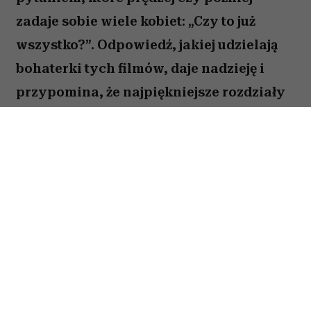
(Fot. Jerry Watson/Universal/Camerapress/Forum)
ODSŁUCHAJ ARTYKUŁ
00:00
10:31