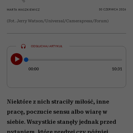
Najpiękniejsze filmy o zaczynaniu
życia od nowa po 50. Każdy z nich
daje nadzieję i przypomina, że nigdy
nie jest za późno na zmianę
30 CZERWCA 2026
MARTA WASZKIEWICZ