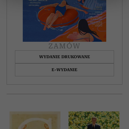
sekcji szczegółów
. W Deklaracji plików cookie możesz
zmienić lub wycofać swoją zgodę w dowolnej chwili.
Wykorzystujemy pliki cookie do spersonalizowania treści
i reklam, aby oferować funkcje społecznościowe i
analizować ruch w naszej witrynie. Informacje o tym, jak
korzystasz z naszej witryny, udostępniamy partnerom
ZAMÓW
społecznościowym, reklamowym i analitycznym.
WYDANIE DRUKOWANE
Partnerzy mogą połączyć te informacje z innymi danymi
otrzymanymi od Ciebie lub uzyskanymi podczas
E-WYDANIE
korzystania z ich usług.