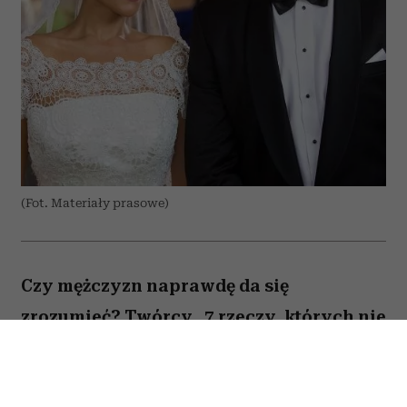
(Fot. Materiały prasowe)
Czy mężczyzn naprawdę da się
zrozumieć? Twórcy „7 rzeczy, których nie
wiecie o facetach” z przymrużeniem oka
próbują odpowiedzieć na to pytanie,