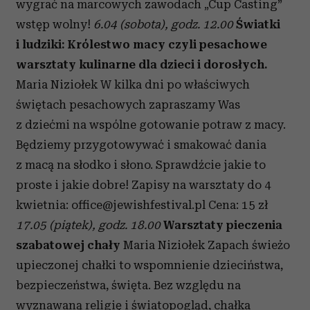
wygrać na marcowych zawodach „Cup Casting”
wstęp wolny!
6.04 (sobota), godz. 12.00
Światki
i ludziki: Królestwo macy czyli pesachowe
warsztaty kulinarne dla dzieci i dorosłych.
Maria Niziołek W kilka dni po właściwych
świętach pesachowych zapraszamy Was
z dziećmi na wspólne gotowanie potraw z macy.
Będziemy przygotowywać i smakować dania
z macą na słodko i słono. Sprawdźcie jakie to
proste i jakie dobre! Zapisy na warsztaty do 4
kwietnia: office@jewishfestival.pl Cena: 15 zł
17.05 (piątek), godz. 18.00
Warsztaty pieczenia
szabatowej chały
Maria Niziołek Zapach świeżo
upieczonej chałki to wspomnienie dzieciństwa,
bezpieczeństwa, święta. Bez względu na
wyznawaną religię i światopogląd, chałka