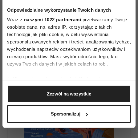
kawę w domu.
Michał Siwak – Michello Cafe
Odpowiedzialne wykorzystanie Twoich danych
wstęp wolny! Więcej - na f
Wraz z
naszymi 1022 partnerami
przetwarzamy Twoje
osobiste dane, np. adres IP, korzystając z takich
technologii jak pliki cookie, w celu wyświetlania
spersonalizowanych reklam i treści, analizowania tychże,
wychodzenia naprzeciw oczekiwaniom użytkowników i
rozwoju produktów. Masz wybór odnośnie tego, kto
używa Twoich danych i w jakich celach to robi.
AUTOPROMOCJA
Jeśli wyrazisz na to zgodę, chcielibyśmy również:
Gromadzić dane dotyczące Twojej lokalizacji
Zezwól na wszystkie
geograficznej z dokładnością nawet do kilku metrów
Identyfikować Twoje urządzenie, aktywnie
analizując charakteryzującego je zbiory danych
Spersonalizuj
(fingerprinting, czyli wirtualny odcisk palca)
Dowiedz się więcej odnośnie tego, jak Twoje osobiste
dane są przetwarzane oraz ustaw własne preferencje w