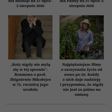
dla Bliźniąt na 27 lipca–
dla Panny na 27 lipca–2
2 sierpnia 2026
sierpnia 2026
„Koty nigdy nie mylą
Najpiękniejsze filmy
się w tej sprawie”.
o zaczynaniu życia od
Rozmowa o prof.
nowa po 50. Każdy
Zbigniewie Mikołejce
z nich daje nadzieję
w 75. rocznicę jego
i przypomina, że nigdy
urodzin
nie jest za późno na
zmianę