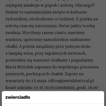
najlepiej smakuje w piątek i sobotę. Dlaczego?
Szabat to najważniejsze święto w kulturze
żydowskiej, obchodzone co tydzień. Z piatku na
sobotę czas się zatrzymuje. Świat jakby trochę
zwalnia. Wyróbmy razem ciasto, zawińmy
warkocz, upieczmy samodzielnie szabasowe
chałki. A potem usiądźmy przy jednym stole,
z lampką wina, przy zapalonych świecach,
podzielmy się naszymi chałkami i pogadajmy.
Maria Niziołek zaprasza do wspólnego pieczenia
pysznych, pachnących chałek. Zapisy na
warsztaty do 15 maja: office@jewishfestival.pl
Koszt udziału: 15 zł
19.05 (niedziela), godz. 16.00
Warsztaty parzenia kawy: Dripy,
aeropress...jak przygotować dobrą czarną