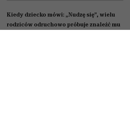
Kiedy dziecko mówi: „Nudzę się”, wielu
rodziców odruchowo próbuje znaleźć mu
jakieś zajęcie. Proponują wspólną
zabawę, podsuwają książkę albo
pozwalają włączyć bajkę. Novak Djoković
uważa jednak, że wcale nie trzeba
reagować w ten sposób. Jego zdaniem
nuda nie jest problemem, który należy jak
najszybciej rozwiązać. Przeciwnie. To
właśnie ona może pomóc dziecku
rozwijać wyobraźnię, samodzielność i
kreatywność.