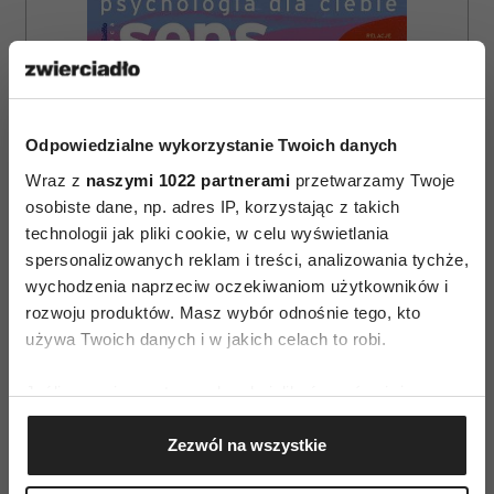
Odpowiedzialne wykorzystanie Twoich danych
Wraz z
naszymi 1022 partnerami
przetwarzamy Twoje
osobiste dane, np. adres IP, korzystając z takich
technologii jak pliki cookie, w celu wyświetlania
spersonalizowanych reklam i treści, analizowania tychże,
wychodzenia naprzeciw oczekiwaniom użytkowników i
rozwoju produktów. Masz wybór odnośnie tego, kto
używa Twoich danych i w jakich celach to robi.
Jeśli wyrazisz na to zgodę, chcielibyśmy również:
ZAMÓW
Gromadzić dane dotyczące Twojej lokalizacji
Zezwól na wszystkie
geograficznej z dokładnością nawet do kilku metrów
WYDANIE DRUKOWANE
Identyfikować Twoje urządzenie, aktywnie