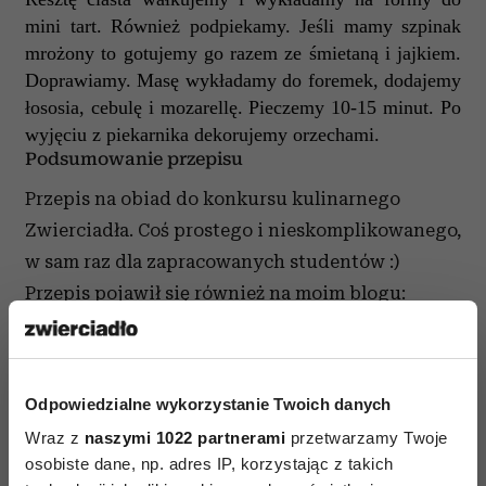
mini tart. Również podpiekamy. Jeśli mamy szpinak
mrożony to gotujemy go razem ze śmietaną i jajkiem.
Doprawiamy. Masę wykładamy do foremek, dodajemy
łososia, cebulę i mozarellę. Pieczemy 10-15 minut. Po
wyjęciu z piekarnika dekorujemy orzechami.
Podsumowanie przepisu
Przepis na obiad do konkursu kulinarnego
Zwierciadła. Coś prostego i nieskomplikowanego,
w sam raz dla zapracowanych studentów :)
Przepis pojawił się również na moim blogu:
Odpowiedzialne wykorzystanie Twoich danych
Wraz z
naszymi 1022 partnerami
przetwarzamy Twoje
osobiste dane, np. adres IP, korzystając z takich
AUTOPROMOCJA