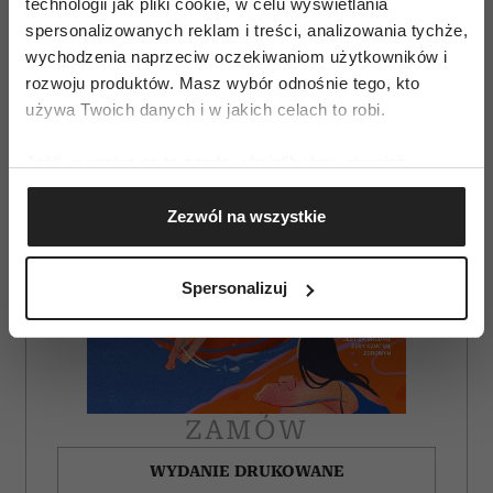
technologii jak pliki cookie, w celu wyświetlania
spersonalizowanych reklam i treści, analizowania tychże,
wychodzenia naprzeciw oczekiwaniom użytkowników i
rozwoju produktów. Masz wybór odnośnie tego, kto
używa Twoich danych i w jakich celach to robi.
Jeśli wyrazisz na to zgodę, chcielibyśmy również:
Gromadzić dane dotyczące Twojej lokalizacji
Zezwól na wszystkie
geograficznej z dokładnością nawet do kilku metrów
Identyfikować Twoje urządzenie, aktywnie
analizując charakteryzującego je zbiory danych
Spersonalizuj
(fingerprinting, czyli wirtualny odcisk palca)
Dowiedz się więcej odnośnie tego, jak Twoje osobiste
dane są przetwarzane oraz ustaw własne preferencje w
sekcji szczegółów
. W Deklaracji plików cookie możesz
zmienić lub wycofać swoją zgodę w dowolnej chwili.
ZAMÓW
Wykorzystujemy pliki cookie do spersonalizowania treści
WYDANIE DRUKOWANE
i reklam, aby oferować funkcje społecznościowe i