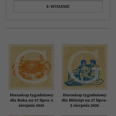
analizować ruch w naszej witrynie. Informacje o tym, jak
E-WYDANIE
korzystasz z naszej witryny, udostępniamy partnerom
społecznościowym, reklamowym i analitycznym.
Partnerzy mogą połączyć te informacje z innymi danymi
otrzymanymi od Ciebie lub uzyskanymi podczas
korzystania z ich usług.
Horoskop tygodniowy
Horoskop tygodniowy
dla Raka na 27 lipca–2
dla Bliźniąt na 27 lipca–
sierpnia 2026
2 sierpnia 2026