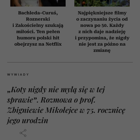
Bachleda-Curuś,
Najpiękniejsze filmy
Roznerski
o zaczynaniu życia od
i Zakościelny szukają
nowa po 50. Każdy
miłości. Ten pełen
z nich daje nadzieję
humoru polski hit
i przypomina, że nigdy
obejrzysz na Netflix
nie jest za późno na
zmianę
WYWIADY
„Koty nigdy nie mylą się w tej
sprawie”. Rozmowa o prof.
Zbigniewie Mikołejce w 75. rocznicę
jego urodzin