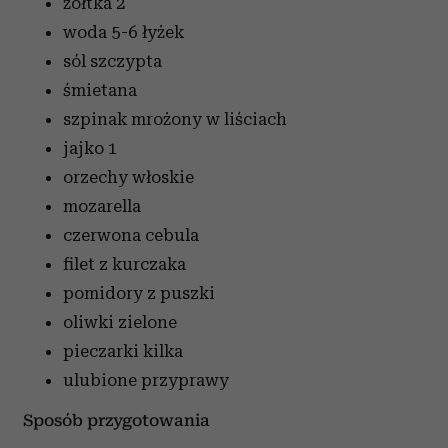
żółtka
2
woda
5-6 łyżek
sól
szczypta
śmietana
szpinak mrożony w liściach
jajko
1
orzechy włoskie
mozarella
czerwona cebula
filet z kurczaka
pomidory z puszki
oliwki zielone
pieczarki
kilka
ulubione przyprawy
Sposób przygotowania