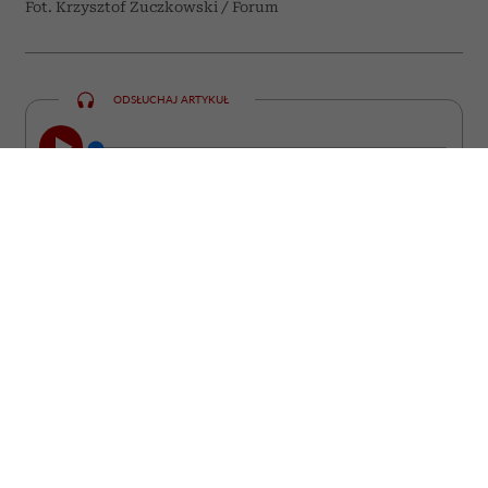
Fot. Krzysztof Zuczkowski / Forum
ODSŁUCHAJ ARTYKUŁ
00:00
23:47
„Zwierzę jest kimś, a nie czymś” –
powtarzał prof. Zbigniew Mikołejko. Dwa
lata po jego śmierci i tuż przed 75.
rocznicą urodzin filozofa i historyka
religii pamięć o tej postawie staje się