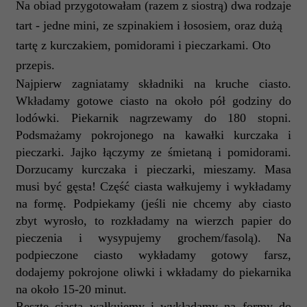
Na obiad przygotowałam (razem z siostrą) dwa rodzaje
tart - jedne mini, ze szpinakiem i łososiem, oraz dużą
tartę z kurczakiem, pomidorami i pieczarkami. Oto
przepis.
Najpierw zagniatamy składniki na kruche ciasto.
Wkładamy gotowe ciasto na około pół godziny do
lodówki. Piekarnik nagrzewamy do 180 stopni.
Podsmażamy pokrojonego na kawałki kurczaka i
pieczarki. Jajko łączymy ze śmietaną i pomidorami.
Dorzucamy kurczaka i pieczarki, mieszamy. Masa
musi być gęsta! Część ciasta wałkujemy i wykładamy
na formę. Podpiekamy (jeśli nie chcemy aby ciasto
zbyt wyrosło, to rozkładamy na wierzch papier do
pieczenia i wysypujemy grochem/fasolą). Na
podpieczone ciasto wykładamy gotowy farsz,
dodajemy pokrojone oliwki i wkładamy do piekarnika
na około 15-20 minut.
Resztę ciasta wałkujemy i wykładamy na formy do