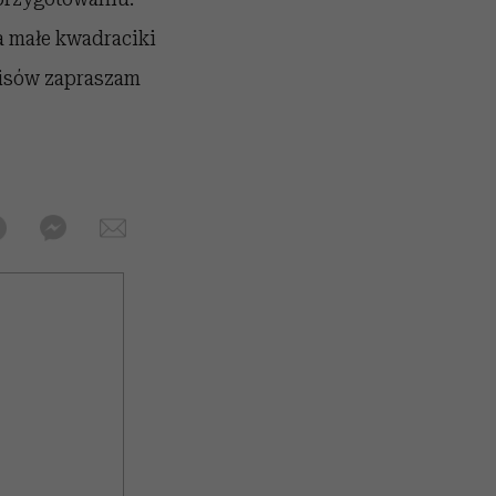
a małe kwadraciki
episów zapraszam