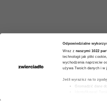
Odpowiedzialne wykorzys
HOROSKO
Wraz z
naszymi 1022 par
Horoskop ty
technologii jak pliki cook
wychodzenia naprzeciw oc
dla Byka na 2
używa Twoich danych i w ja
2 sierpnia
Jeśli wyrazisz na to zgod
Gromadzić dane dot
Identyfikować Twoj
27 LIPCA 2026
(fingerprinting, czyli 
Dowiedz się więcej odnośn