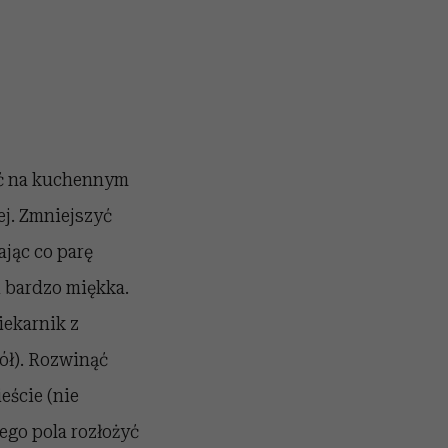
zyć na kuchennym
ej. Zmniejszyć
jąc co parę
i bardzo miękka.
iekarnik z
dół). Rozwinąć
eście (nie
ego pola rozłożyć