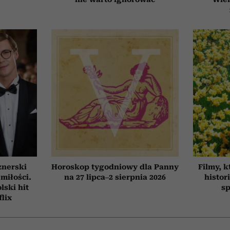
znerski
Horoskop tygodniowy dla Panny
Filmy, k
 miłości.
na 27 lipca–2 sierpnia 2026
histor
ski hit
sp
flix