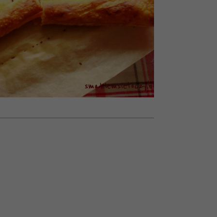
026/27
ady
to dla nich zarwiesz noc
Auschwitz
girls”