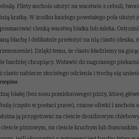
bulę. Filety anchois ułożyć na warstwie z cebuli, twor
użą kratkę. W środku każdego powstałego pola ułożyć j
posmarować cienką warstwą białka lub mleka. Ostrożn
ną blachę i delikatnie przełożyć na nią ciasto (deska, na
rzenoszenie). Dzięki temu, że ciasto kładziemy na gorąc
ie bardziej chrupiący. Wstawić do nagrzanego piekarnik
 ciasto nabierze złocistego odcienia i trochę się uniesi
zepisu
odzaj białej (bez sosu pomidorowego) pizzy, której głów
ulę (często w postaci puree), czarne oliwki i anchois u
. Można ją przygotować na cieście drożdżowym chlebowy
 cieście pizzowym, na cieście kruchym lub francuskim. 
zcza, jeśli skorzystać z gotowego) jest bardzo łatwa w