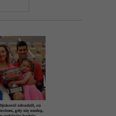
Djoković zdradził, co
eciom, gdy się nudzą.
u rodziców będzie