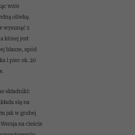
ząc wzór
edną oliwkę.
ie wysunąć z
 której jest
ej blasze, spód
a i piec ok. 20
e.
ne składniki:
kłada się na
m jak w grubej
Wersja na cieście
 przygotowaniu.