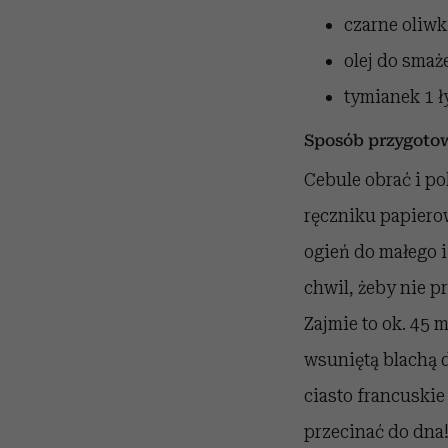
czarne oliwk
olej do smaż
tymianek
1 
Sposób przygoto
Cebule obrać i po
ręczniku papierow
ogień do małego i
chwil, żeby nie p
Zajmie to ok. 45 
wsuniętą blachą d
ciasto francuskie
przecinać do dna!