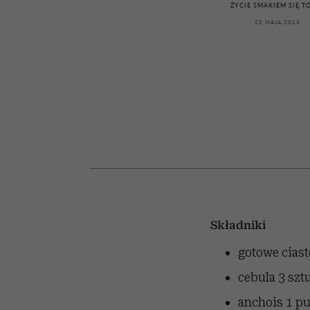
przekraczają swoje gra
powinien znać odpowi
kawę z Kasią Miller”, s.
ŻYCIE SMAKIEM SIĘ T
w seksie?
odc. 7]
20 MAJA 2013
Składniki
gotowe ciast
cebula
3 szt
anchois
1 pu