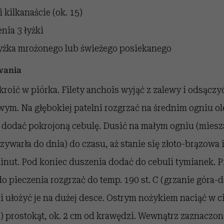
i
kilkanaście (ok. 15)
enia
3 łyżki
łyżka mrożonego lub świeżego posiekanego
wania
kroić w piórka. Filety anchois wyjąć z zalewy i odsąc
ym. Na głębokiej patelni rozgrzać na średnim ogniu ol
 dodać pokrojoną cebulę. Dusić na małym ogniu (miesza
rzywarła do dnia) do czasu, aż stanie się złoto-brązowa 
minut. Pod koniec duszenia dodać do cebuli tymianek. P
o pieczenia rozgrzać do temp. 190 st. C (grzanie góra-
 i ułożyć je na dużej desce. Ostrym nożykiem naciąć w ci
) prostokąt, ok. 2 cm od krawędzi. Wewnątrz zaznaczon