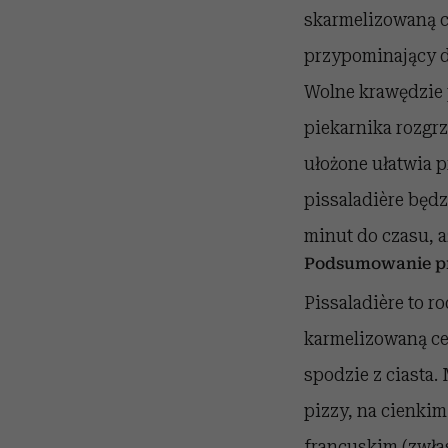
skarmelizowaną ce
przypominający d
Wolne krawędzie 
piekarnika rozgrza
ułożone ułatwia p
pissaladière będz
minut do czasu, aż
Podsumowanie pr
Pissaladière to r
karmelizowaną ceb
spodzie z ciasta
pizzy, na cienkim
francuskim (zwłas