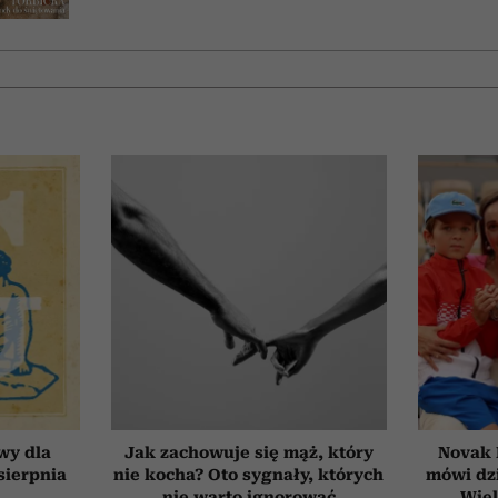
wy dla
Jak zachowuje się mąż, który
Novak 
 sierpnia
nie kocha? Oto sygnały, których
mówi dzi
nie warto ignorować
Wiel