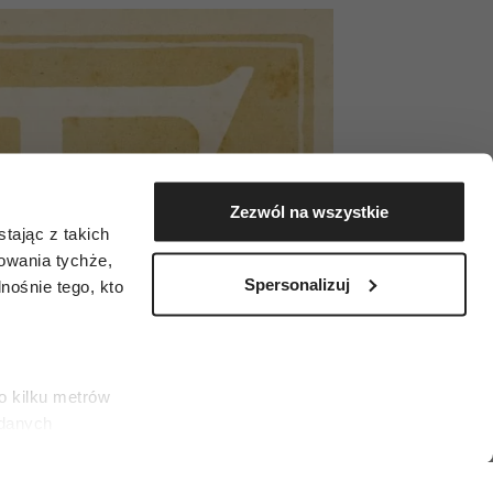
Zezwól na wszystkie
tając z takich
zowania tychże,
Spersonalizuj
ośnie tego, kto
o kilku metrów
 danych
łasne