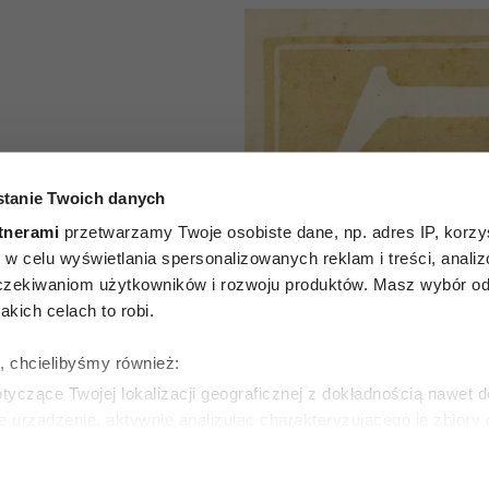
tanie Twoich danych
P
tnerami
przetwarzamy Twoje osobiste dane, np. adres IP, korzys
godniowy
ie, w celu wyświetlania spersonalizowanych reklam i treści, anali
zekiwaniom użytkowników i rozwoju produktów. Masz wybór odn
7 lipca–
kich celach to robi.
 2026
ę, chcielibyśmy również:
yczące Twojej lokalizacji geograficznej z dokładnością nawet d
e urządzenie, aktywnie analizując charakteryzującego je zbiory
wirtualny odcisk palca)
ie tego, jak Twoje osobiste dane są przetwarzane oraz ustaw w