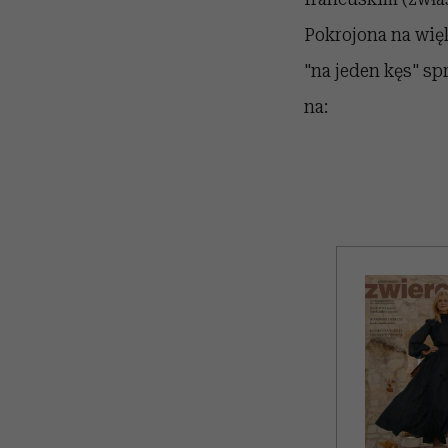
Pokrojona na wię
"na jeden kęs" sp
na: