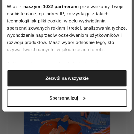
Wraz z
naszymi 1022 partnerami
przetwarzamy Twoje
osobiste dane, np. adres IP, korzystając z takich
technologii jak pliki cookie, w celu wyświetlania
spersonalizowanych reklam i treści, analizowania tychże,
wychodzenia naprzeciw oczekiwaniom użytkowników i
rozwoju produktów. Masz wybór odnośnie tego, kto
AUTOPROMOCJA
używa Twoich danych i w jakich celach to robi.
Jeśli wyrazisz na to zgodę, chcielibyśmy również:
Gromadzić dane dotyczące Twojej lokalizacji
Zezwól na wszystkie
geograficznej z dokładnością nawet do kilku metrów
Identyfikować Twoje urządzenie, aktywnie
analizując charakteryzującego je zbiory danych
Spersonalizuj
(fingerprinting, czyli wirtualny odcisk palca)
Dowiedz się więcej odnośnie tego, jak Twoje osobiste
dane są przetwarzane oraz ustaw własne preferencje w
sekcji szczegółów
. W Deklaracji plików cookie możesz
zmienić lub wycofać swoją zgodę w dowolnej chwili.