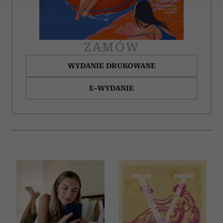
Wykorzystujemy pliki cookie do spersonalizowania treści
i reklam, aby oferować funkcje społecznościowe i
analizować ruch w naszej witrynie. Informacje o tym, jak
ZAMÓW
korzystasz z naszej witryny, udostępniamy partnerom
WYDANIE DRUKOWANE
społecznościowym, reklamowym i analitycznym.
Partnerzy mogą połączyć te informacje z innymi danymi
E-WYDANIE
otrzymanymi od Ciebie lub uzyskanymi podczas
korzystania z ich usług.