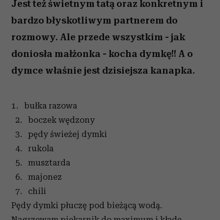
Jest też świetnym tatą oraz konkretnym i
bardzo błyskotliwym partnerem do
rozmowy. Ale przede wszystkim - jak
doniosła małżonka - kocha dymkę!! A o
dymce właśnie jest dzisiejsza kanapka.
1. bułka razowa
2. boczek wędzony
3. pędy świeżej dymki
4. rukola
5. musztarda
6. majonez
7. chili
Pędy dymki płuczę pod bieżącą wodą.
Nagrzewam piekarnik do maximum i kładę