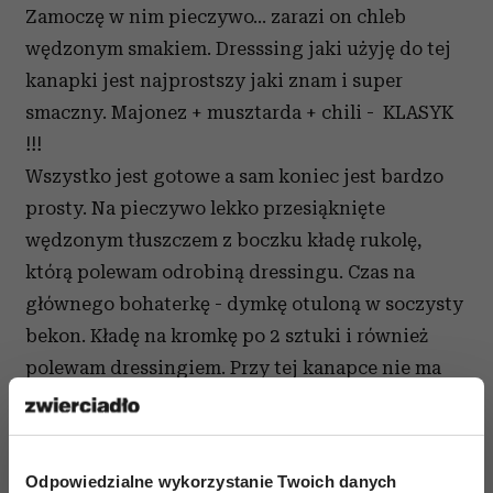
Zamoczę w nim pieczywo... zarazi on chleb
wędzonym smakiem. Dresssing jaki użyję do tej
kanapki jest najprostszy jaki znam i super
smaczny. Majonez + musztarda + chili - KLASYK
!!!
Wszystko jest gotowe a sam koniec jest bardzo
prosty. Na pieczywo lekko przesiąknięte
wędzonym tłuszczem z boczku kładę rukolę,
którą polewam odrobiną dressingu. Czas na
głównego bohaterkę - dymkę otuloną w soczysty
bekon. Kładę na kromkę po 2 sztuki i również
polewam dressingiem. Przy tej kanapce nie ma
najmniejszej potrzeby używania soli, duuużo jej
w boczku.
Odpowiedzialne wykorzystanie Twoich danych