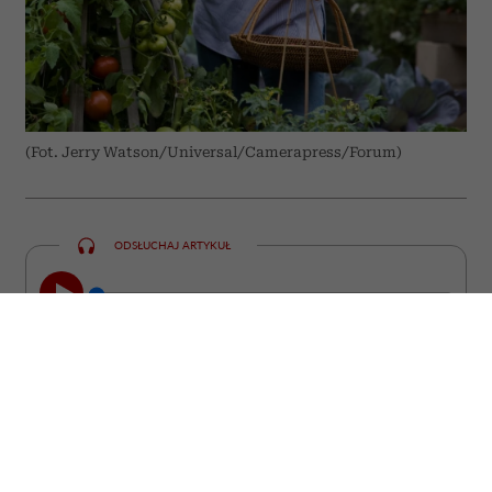
(Fot. Jerry Watson/Universal/Camerapress/Forum)
ODSŁUCHAJ ARTYKUŁ
00:00
10:31
Niektóre z nich straciły miłość, inne
pracę, poczucie sensu albo wiarę w