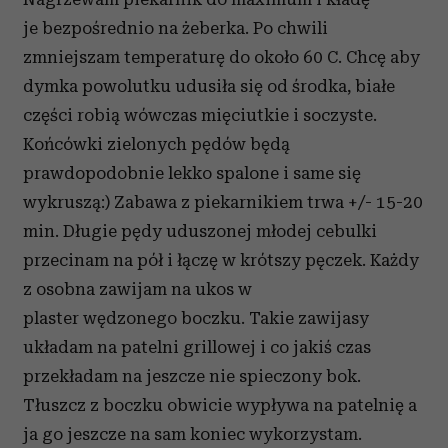
je bezpośrednio na żeberka. Po chwili
zmniejszam temperaturę do około 60 C. Chcę aby
dymka powolutku udusiła się od środka, białe
części robią wówczas mięciutkie i soczyste.
Końcówki zielonych pędów będą
prawdopodobnie lekko spalone i same się
wykruszą:) Zabawa z piekarnikiem trwa +/- 15-20
min. Długie pędy uduszonej młodej cebulki
przecinam na pół i łączę w krótszy pęczek. Każdy
z osobna zawijam na ukos w
plaster wędzonego boczku. Takie zawijasy
układam na patelni grillowej i co jakiś czas
przekładam na jeszcze nie spieczony bok.
Tłuszcz z boczku obwicie wypływa na patelnię a
ja go jeszcze na sam koniec wykorzystam.