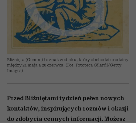
Bliźnięta (Gemini) to znak zodiaku, który obchodzi urodziny
między 21 maja a 20 czerwca. (Fot. Fototeca Gilardi/Getty
Images)
Przed Bliźniętami tydzień pełen nowych
kontaktów, inspirujących rozmów i okazji
do zdobycia cennych informacji. Możesz
odnieść wrażenie, że wiele spraw