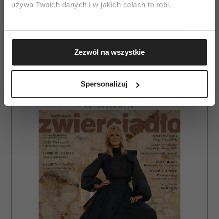
używa Twoich danych i w jakich celach to robi.
posmarowana sosem
Tatar burger gotowy do wydania:)
Jeśli wyrazisz na to zgodę, chcielibyśmy również:
Gromadzić dane dotyczące Twojej lokalizacji
Zezwól na wszystkie
geograficznej z dokładnością nawet do kilku metrów
Identyfikować Twoje urządzenie, aktywnie
analizując charakteryzującego je zbiory danych
Spersonalizuj
(fingerprinting, czyli wirtualny odcisk palca)
Dowiedz się więcej odnośnie tego, jak Twoje osobiste
AUTOPROMOCJA
dane są przetwarzane oraz ustaw własne preferencje w
sekcji szczegółów
. W Deklaracji plików cookie możesz
zmienić lub wycofać swoją zgodę w dowolnej chwili.
Wykorzystujemy pliki cookie do spersonalizowania treści
i reklam, aby oferować funkcje społecznościowe i
analizować ruch w naszej witrynie. Informacje o tym, jak
korzystasz z naszej witryny, udostępniamy partnerom
społecznościowym, reklamowym i analitycznym.