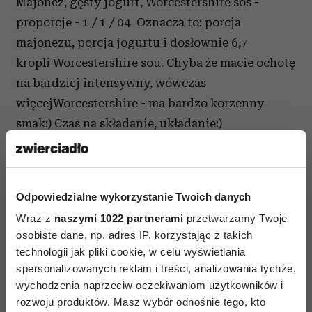
Majonez, gęsty jogurt, Worcestershire sos -
proporcje - 1 / 1 / 04 Oznacza to: porcja
majonezu, porcja jogurtu i dosłownie 6,7
kropli Worcestershire sou. Chyba że macie ochotę
na bardziej intensywny, wówczas
więcejWorcestershire - ma bardzo korzenny
smak:) Czas na składanie, układanie:)
Jedną połówkę bułki smaruję sosem i posypuję
odrobiną świeżo zmielonego pieprzu.
Teraz po kolei co na nią kładę: - listki rukoli
Odpowiedzialne wykorzystanie Twoich danych
- tatar burger - porządny plaster pomidora
Wraz z
naszymi 1022 partnerami
przetwarzamy Twoje
- krążek białej cebuli - pokręcony plaster boczku
osobiste dane, np. adres IP, korzystając z takich
- połamane listki spieczonego rozmarynu
technologii jak pliki cookie, w celu wyświetlania
- łyżeczka sosu
spersonalizowanych reklam i treści, analizowania tychże,
- sól & pieprz
wychodzenia naprzeciw oczekiwaniom użytkowników i
rozwoju produktów. Masz wybór odnośnie tego, kto
- na to wszystko druga połówka bułki również