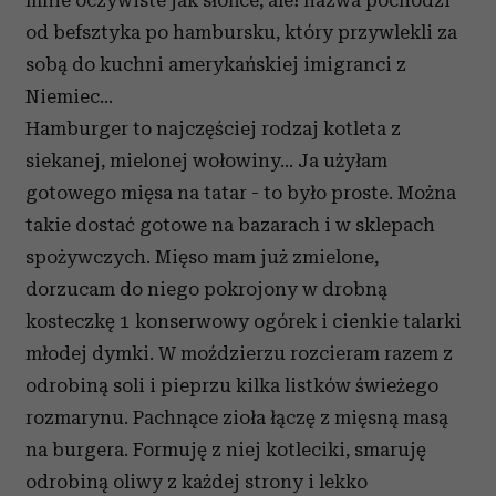
mnie oczywiste jak słońce, ale! nazwa pochodzi
od befsztyka po hambursku, który przywlekli za
sobą do kuchni amerykańskiej imigranci z
Niemiec...
Hamburger to najczęściej rodzaj kotleta z
siekanej, mielonej wołowiny... Ja użyłam
gotowego mięsa na tatar - to było proste. Można
takie dostać gotowe na bazarach i w sklepach
spożywczych. Mięso mam już zmielone,
dorzucam do niego pokrojony w drobną
kosteczkę 1 konserwowy ogórek i cienkie talarki
młodej dymki. W moździerzu rozcieram razem z
odrobiną soli i pieprzu kilka listków świeżego
rozmarynu. Pachnące zioła łączę z mięsną masą
na burgera. Formuję z niej kotleciki, smaruję
odrobiną oliwy z każdej strony i lekko