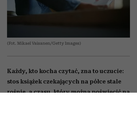
(Fot. Mikael Vaisanen/Getty Images)
Każdy, kto kocha czytać, zna to uczucie:
stos książek czekających na półce stale
rośnie, a czasu, który można poświęcić na
lekturę, ubywa. A przecież obok głośnych
nowości i sezonowych bestsellerów są
jeszcze te tytuły, które od lat wracają w
kolejnych zestawieniach