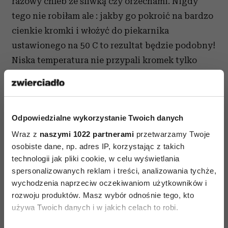
razowy chleb ze śliwką czy orzechami. Nigdy
tego nie robiłam ale : jakby go pokroić na bardzo
cienkie kromki i włożyć do piekarnika
ustawionego na 50 C to rezultat będzie podobny!
Niska temperatura nie przypali kromek tylko
trochę je ususzy.
Parzę świeżą kawę i podgrzewam mleko, które za
moment porządnie spienię. Smaruję tosty
Odpowiedzialne wykorzystanie Twoich danych
różanym twarożkiem. Można je przyozdobić
Wraz z
naszymi 1022 partnerami
przetwarzamy Twoje
płatkami dzikiej róży, które mają bardzo dużo
osobiste dane, np. adres IP, korzystając z takich
witaminy C. Śniadanie gotowe.Życzenie Alicji w
technologii jak pliki cookie, w celu wyświetlania
spersonalizowanych reklam i treści, analizowania tychże,
końcu się spełniło. Nie raz nie dwa dopytywała
wychodzenia naprzeciw oczekiwaniom użytkowników i
mnie: "co z moją kanapką?"
rozwoju produktów. Masz wybór odnośnie tego, kto
Zobacz także:
róże do policzków
używa Twoich danych i w jakich celach to robi.