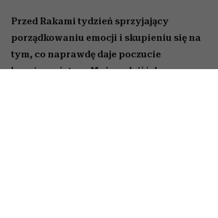
Przed Rakami tydzień sprzyjający
porządkowaniu emocji i skupieniu się na
tym, co naprawdę daje poczucie
bezpieczeństwa. Możesz dojść do
ważnych wniosków dotyczących relacji,
pracy lub planów na najbliższe miesiące.
To dobry moment, by zaufać sobie i nie
odkładać decyzji, które od dawna czekają
na realizację. Sprawdź, co gwiazdy
przygotowały dla Raka na okres od 27
lipca do 2 sierpnia 2026 roku.