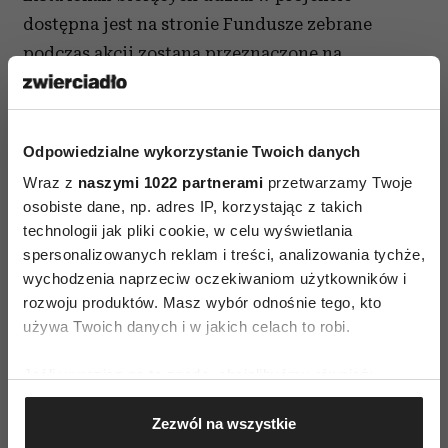
dostępna jest na stronie Fundusze zebrane
podczas akcji zostaną przeznaczone na
organizację Świąt Wielkanocnych dla rodzin
SOS.
[embed]https://youtu.be/cZAyLYjaXIE[/embed]
Odpowiedzialne wykorzystanie Twoich danych
Ambasadorem, a jednocześnie Partnerem akcji
Wraz z
naszymi 1022 partnerami
przetwarzamy Twoje
jest Tomasz Jakubiak i restauracja Gar
osobiste dane, np. adres IP, korzystając z takich
Jakubiaka: ”
Miałem ogromną przyjemność poznać
technologii jak pliki cookie, w celu wyświetlania
spersonalizowanych reklam i treści, analizowania tychże,
dzieci z SOS Wioski Dziecięcej w Siedlcach –
wychodzenia naprzeciw oczekiwaniom użytkowników i
dzieci, które mają piękne marzenia. Są to jednak
rozwoju produktów. Masz wybór odnośnie tego, kto
dzieci opuszczone przez biologicznych rodziców,
używa Twoich danych i w jakich celach to robi.
więc często mają zbyt mało wiary w siebie. Mariusz
powiedział mi, że zawsze marzył, aby zostać
Jeśli wyrazisz na to zgodę, chcielibyśmy również:
prawdziwym szefem kuchni, a Ania w przyszłości
Gromadzić dane dotyczące Twojej lokalizacji
Zezwól na wszystkie
geograficznej z dokładnością nawet do kilku metrów
chciałaby prowadzić własną restaurację. Wspólnie