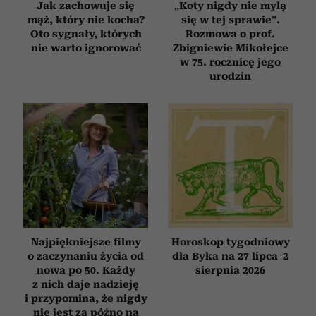
Jak zachowuje się
„Koty nigdy nie mylą
mąż, który nie kocha?
się w tej sprawie”.
Oto sygnały, których
Rozmowa o prof.
nie warto ignorować
Zbigniewie Mikołejce
w 75. rocznicę jego
urodzin
Najpiękniejsze filmy
Horoskop tygodniowy
o zaczynaniu życia od
dla Byka na 27 lipca–2
nowa po 50. Każdy
sierpnia 2026
z nich daje nadzieję
i przypomina, że nigdy
nie jest za późno na