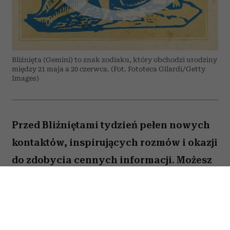
Bliźnięta (Gemini) to znak zodiaku, który obchodzi urodziny
między 21 maja a 20 czerwca. (Fot. Fototeca Gilardi/Getty
Images)
Przed Bliźniętami tydzień pełen nowych
kontaktów, inspirujących rozmów i okazji
do zdobycia cennych informacji. Możesz
odnieść wrażenie, że wiele spraw
zaczyna układać się na twoją korzyść,
jeśli tylko odważysz się wyjść z
inicjatywą.