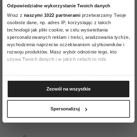
najlepiej zgłosić się do lekarza. Stosowanie
Odpowiedzialne wykorzystanie Twoich danych
domowych sposobów nie jest wskazane,
Wraz z
naszymi 1022 partnerami
przetwarzamy Twoje
ponieważ mogą one doprowadzić do pogorszenia
osobiste dane, np. adres IP, korzystając z takich
stanu skóry i wystąpienia nadkażenia
technologii jak pliki cookie, w celu wyświetlania
spersonalizowanych reklam i treści, analizowania tychże,
bakteryjnego. Postępowanie w przypadku
wychodzenia naprzeciw oczekiwaniom użytkowników i
ciemieniuchy polega m.in. na częstym myciu
rozwoju produktów. Masz wybór odnośnie tego, kto
głowy łagodnymi szamponami poprzedzonym
używa Twoich danych i w jakich celach to robi.
zastosowaniem substancji o działaniu
keratolitycznym. Gdy zmiany lokalizują się poza
Jeśli wyrazisz na to zgodę, chcielibyśmy również:
Gromadzić dane dotyczące Twojej lokalizacji
owłosioną skórą głowy, dobrze działają kąpiele
Zezwól na wszystkie
geograficznej z dokładnością nawet do kilku metrów
osłaniające i
kremy nawilżające
. Należy stosować
Identyfikować Twoje urządzenie, aktywnie
specyfiki rekomendowane dla noworodków
analizując charakteryzującego je zbiory danych
Spersonalizuj
i niemowląt od pierwszych dni życia.
(fingerprinting, czyli wirtualny odcisk palca)
Dowiedz się więcej odnośnie tego, jak Twoje osobiste
dane są przetwarzane oraz ustaw własne preferencje w
sekcji szczegółów
. W Deklaracji plików cookie możesz