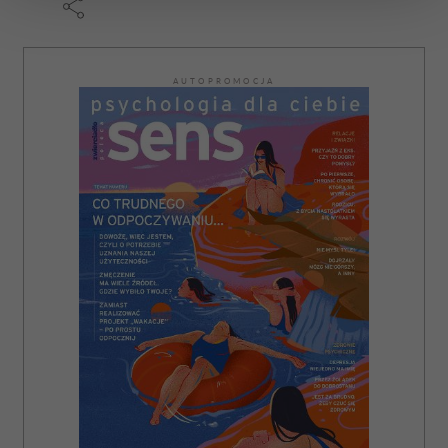
zmienić lub wycofać swoją zgodę w dowolnej chwili.
Wykorzystujemy pliki cookie do spersonalizowania treści
AUTOPROMOCJA
i reklam, aby oferować funkcje społecznościowe i
analizować ruch w naszej witrynie. Informacje o tym, jak
korzystasz z naszej witryny, udostępniamy partnerom
społecznościowym, reklamowym i analitycznym.
Partnerzy mogą połączyć te informacje z innymi danymi
otrzymanymi od Ciebie lub uzyskanymi podczas
korzystania z ich usług.