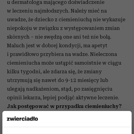
u dermatologa mającego doświadczenie
w leczeniu najmłodszych. Należy mieć na
uwadze, że dziecko z ciemieniuchą nie wykazuje
niepokoju w związku z występowaniem zmian
skórnych – nie swędzą one ani też nie bolą.
Maluch jest w dobrej kondycji, ma apetyt
i prawidłowo przybiera na wadze. Nieleczona
ciemieniucha może ustąpić samoistnie w ciągu
kilku tygodni, ale zdarza się, że zmiany
utrzymują się nawet do 9-12 miesięcy lub
ulegają nadkażeniom, stąd, po zasięgnięciu
opinii lekarza, lepiej podjąć aktywne leczenie.
Jak postępować w przypadku ciemieniuchy?
W przypadku gdy zauważymy jakiekolwiek
niepokojące nas zmiany na skórze dziecka,