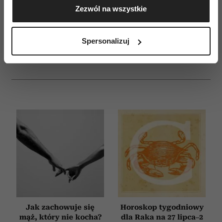
Zezwól na wszystkie
geograficznej z dokładnością nawet do kilku metrów
WYDANIE DRUKOWANE
Identyfikować Twoje urządzenie, aktywnie
analizując charakteryzującego je zbiory danych
E-WYDANIE
Spersonalizuj
(fingerprinting, czyli wirtualny odcisk palca)
Dowiedz się więcej odnośnie tego, jak Twoje osobiste
dane są przetwarzane oraz ustaw własne preferencje w
sekcji szczegółów
. W Deklaracji plików cookie możesz
zmienić lub wycofać swoją zgodę w dowolnej chwili.
Wykorzystujemy pliki cookie do spersonalizowania treści
i reklam, aby oferować funkcje społecznościowe i
analizować ruch w naszej witrynie. Informacje o tym, jak
korzystasz z naszej witryny, udostępniamy partnerom
społecznościowym, reklamowym i analitycznym.
Partnerzy mogą połączyć te informacje z innymi danymi
otrzymanymi od Ciebie lub uzyskanymi podczas
korzystania z ich usług.
Jak zachowuje się
Horoskop tygodniowy
mąż, który nie kocha?
dla Raka na 27 lipca–2