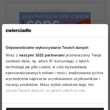
AUTOPROMOCJA
Odpowiedzialne wykorzystanie Twoich danych
Wraz z
naszymi 1022 partnerami
przetwarzamy Twoje
osobiste dane, np. adres IP, korzystając z takich
technologii jak pliki cookie, w celu wyświetlania
spersonalizowanych reklam i treści, analizowania tychże,
wychodzenia naprzeciw oczekiwaniom użytkowników i
rozwoju produktów. Masz wybór odnośnie tego, kto
używa Twoich danych i w jakich celach to robi.
Jeśli wyrazisz na to zgodę, chcielibyśmy również:
ZAMÓW
Gromadzić dane dotyczące Twojej lokalizacji