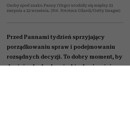
Osoby spod znaku Panny (Virgo) urodziły się między 23
sierpnia a 22 września. (Fot. Fototeca Gilardi/Getty Images)
Przed Pannami tydzień sprzyjający
porządkowaniu spraw i podejmowaniu
rozsądnych decyzji. To dobry moment, by
dopiąć zaległe obowiązki, ale również
zastanowić się, które z nich naprawdę są
warte twojej energii. Nie wszystko musisz
zrobić od razu. Sprawdź, co gwiazdy
przygotowały dla Panny na okres od 27
lipca do 2 sierpnia 2026 roku.