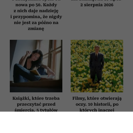
nowa po 50. Każdy
2 sierpnia 2026
z nich daje nadzieję
i przypomina, że nigdy
nie jest za późno na
zmianę
Książki, które trzeba
Filmy, które otwierają
przeczytać przed
oczy. 10 historii, po
śmiercią. 5 tytułów
których inaczej
z zestawienia
spojrzysz na życie
Encyklopedii
Britannica