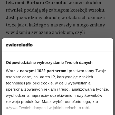
lek. med. Barbara Czarnota:
Lekarze okuliści
również poddają się zabiegom korekcji wzroku.
Jeśli już widzimy okulistę w okularach oznacza
to, że jak u każdego z nas zaszły u niego zmiany
w widzeniu związane z wiekiem, czyli
presbiopia. W takiej sytuacji istnieją dwa
rozwiązania; konieczność noszenia okularów do
czytania albo refrakcyjna wymiana soczewki.
Odpowiedzialne wykorzystanie Twoich danych
Zdarzyło się pani wykonywać zabieg korekcji
Wraz z
naszymi 1022 partnerami
przetwarzamy Twoje
wzroku u koleżanek bądź kolegów okulistów?
osobiste dane, np. adres IP, korzystając z takich
technologii jak pliki cookie, w celu wyświetlania
lek. med. Barbara Czarnota:
Świadomość
spersonalizowanych reklam i treści, analizowania tychże,
i akceptacja zabiegów usuwania wad wzroku
wychodzenia naprzeciw oczekiwaniom użytkowników i
wśród okulistów znacząco wzrosła na przestrzeni
rozwoju produktów. Masz wybór odnośnie tego, kto
ostatnich paru lat. Chętniej kierują oni
używa Twoich danych i w jakich celach to robi.