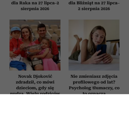
dla Raka na 27 lipca–2
dla Bliźniąt na 27 lipca–
sierpnia 2026
2 sierpnia 2026
Novak Djoković
Nie zmieniasz zdjęcia
zdradził, co mówi
profilowego od lat?
dzieciom, gdy się
Psycholog tłumaczy, co
nudzą. Wielu rodziców
to oznacza
będzie zaskoczonych
FILMY