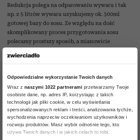
Redukcja polega na odparowaniu wywaru i tak
np. z 5 litrów wywaru uzyskujemy ok. 300ml
gotowej bazy do sosu. Ze względu na dość
skomplikowany proces przygotowania sosu
polecamy prostszy sposób, a mianowicie
wykorzystanie gotowego sosu pieczeniowego
(dostępnego w każdym sklepie). Żeby podnieść
walory kupionego sosu redukujemy, czyli
Odpowiedzialne wykorzystanie Twoich danych
odparowujemy wino Madera i łączymy z sosem.
Wraz z
naszymi 1022 partnerami
przetwarzamy Twoje
Gotowe danie należy jeszcze w odpowiedni
osobiste dane, np. adres IP, korzystając z takich
sposób wyeksponować. To wcale nie takie proste
technologii jak pliki cookie, w celu wyświetlania
zadanie – natomiast na pewno wymaga dużej
spersonalizowanych reklam i treści, analizowania tychże,
wychodzenia naprzeciw oczekiwaniom użytkowników i
kreatywności. W Amber Room robimy to właśnie
rozwoju produktów. Masz wybór odnośnie tego, kto
w ten sposób jak na zdjęciu.
używa Twoich danych i w jakich celach to robi.