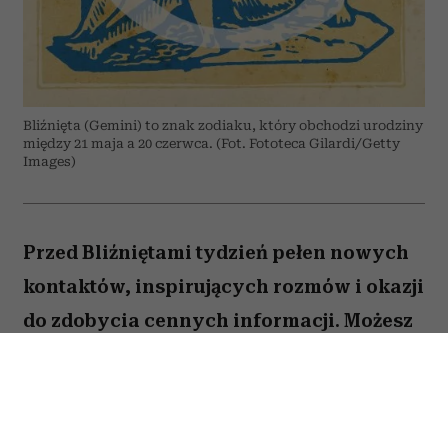
Bliźnięta (Gemini) to znak zodiaku, który obchodzi urodziny
między 21 maja a 20 czerwca. (Fot. Fototeca Gilardi/Getty
Images)
Przed Bliźniętami tydzień pełen nowych
kontaktów, inspirujących rozmów i okazji
do zdobycia cennych informacji. Możesz
odnieść wrażenie, że wiele spraw
zaczyna układać się na twoją korzyść,
jeśli tylko odważysz się wyjść z