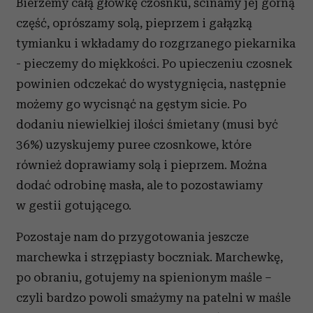
Bierzemy całą główkę czosnku, ścinamy jej górną
część, oprószamy solą, pieprzem i gałązką
tymianku i wkładamy do rozgrzanego piekarnika
- pieczemy do miękkości. Po upieczeniu czosnek
powinien odczekać do wystygnięcia, następnie
możemy go wycisnąć na gęstym sicie. Po
dodaniu niewielkiej ilości śmietany (musi być
36%) uzyskujemy puree czosnkowe, które
również doprawiamy solą i pieprzem. Można
dodać odrobinę masła, ale to pozostawiamy
w gestii gotującego.
Pozostaje nam do przygotowania jeszcze
marchewka i strzępiasty boczniak. Marchewkę,
po obraniu, gotujemy na spienionym maśle –
czyli bardzo powoli smażymy na patelni w maśle