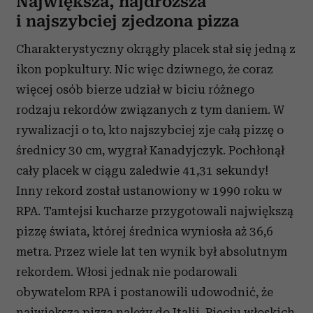
Największa, najdroższa
i najszybciej zjedzona pizza
Charakterystyczny okrągły placek stał się jedną z
ikon popkultury. Nic więc dziwnego, że coraz
więcej osób bierze udział w biciu różnego
rodzaju rekordów związanych z tym daniem. W
rywalizacji o to, kto najszybciej zje całą pizzę o
średnicy 30 cm, wygrał Kanadyjczyk. Pochłonął
cały placek w ciągu zaledwie 41,31 sekundy!
Inny rekord został ustanowiony w 1990 roku w
RPA. Tamtejsi kucharze przygotowali największą
pizzę świata, której średnica wyniosła aż 36,6
metra. Przez wiele lat ten wynik był absolutnym
rekordem. Włosi jednak nie podarowali
obywatelom RPA i postanowili udowodnić, że
największa pizza należy do Italii. Pięciu włoskich