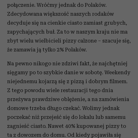
korzystasz z naszej witryny, udostępniamy partnerom
połączenie. Wróćmy jednak do Polaków.
społecznościowym, reklamowym i analitycznym.
Zdecydowana większość naszych rodaków
Partnerzy mogą połączyć te informacje z innymi danymi
decyduje się na cienkie ciasto zamiast grubych,
otrzymanymi od Ciebie lub uzyskanymi podczas
zapychających buł. Za to w naszym kraju nie ma
korzystania z ich usług.
zbyt wielu wielbicieli pizzy calzone – szacuje się,
że zamawia ją tylko 2% Polaków.
Na pewno nikogo nie zdziwi fakt, że najchętniej
sięgamy po to szybkie danie w sobotę. Weekendy
niejednemu kojarzą się z pizzą i dobrym filmem.
Z tego powodu wiele restauracji tego dnia
przeżywa prawdziwe oblężenie, a na zamówienia
domowe trzeba długo czekać. Wolimy jednak
poczekać niż przejeść się do lokalu lub samemu
zagnieść ciasto. Nawet 40% kupowanej pizzy to
ta z dowozem do domu. Od kiedy pojawiła się