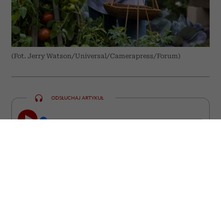
(Fot. Jerry Watson/Universal/Camerapress/Forum)
ODSŁUCHAJ ARTYKUŁ
00:00
10:31
Niektóre z nich straciły miłość, inne
pracę, poczucie sensu albo wiarę w