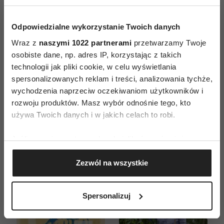
Odpowiedzialne wykorzystanie Twoich danych
Wraz z
naszymi 1022 partnerami
przetwarzamy Twoje
osobiste dane, np. adres IP, korzystając z takich
ZAMÓW
technologii jak pliki cookie, w celu wyświetlania
spersonalizowanych reklam i treści, analizowania tychże,
WYDANIE DRUKOWANE
wychodzenia naprzeciw oczekiwaniom użytkowników i
rozwoju produktów. Masz wybór odnośnie tego, kto
E-WYDANIE
używa Twoich danych i w jakich celach to robi.
Jeśli wyrazisz na to zgodę, chcielibyśmy również:
Gromadzić dane dotyczące Twojej lokalizacji
Zezwól na wszystkie
geograficznej z dokładnością nawet do kilku metrów
Identyfikować Twoje urządzenie, aktywnie
analizując charakteryzującego je zbiory danych
Spersonalizuj
(fingerprinting, czyli wirtualny odcisk palca)
Dowiedz się więcej odnośnie tego, jak Twoje osobiste