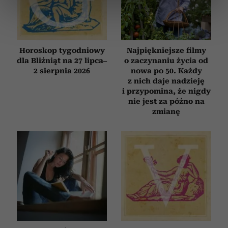
dane są przetwarzane oraz ustaw własne preferencje w
sekcji szczegółów
. W Deklaracji plików cookie możesz
zmienić lub wycofać swoją zgodę w dowolnej chwili.
Horoskop tygodniowy
Najpiękniejsze filmy
Wykorzystujemy pliki cookie do spersonalizowania treści
dla Bliźniąt na 27 lipca–
o zaczynaniu życia od
i reklam, aby oferować funkcje społecznościowe i
2 sierpnia 2026
nowa po 50. Każdy
analizować ruch w naszej witrynie. Informacje o tym, jak
z nich daje nadzieję
korzystasz z naszej witryny, udostępniamy partnerom
i przypomina, że nigdy
społecznościowym, reklamowym i analitycznym.
nie jest za późno na
zmianę
Partnerzy mogą połączyć te informacje z innymi danymi
otrzymanymi od Ciebie lub uzyskanymi podczas
korzystania z ich usług.