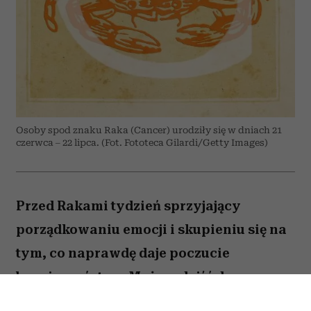
Osoby spod znaku Raka (Cancer) urodziły się w dniach 21
czerwca – 22 lipca. (Fot. Fototeca Gilardi/Getty Images)
Przed Rakami tydzień sprzyjający
porządkowaniu emocji i skupieniu się na
tym, co naprawdę daje poczucie
bezpieczeństwa. Możesz dojść do
ważnych wniosków dotyczących relacji,