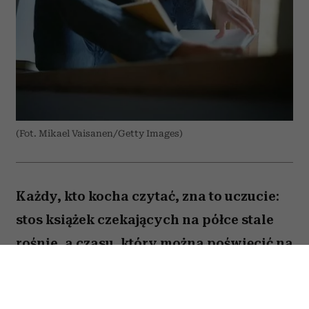
(Fot. Mikael Vaisanen/Getty Images)
Każdy, kto kocha czytać, zna to uczucie:
stos książek czekających na półce stale
rośnie, a czasu, który można poświęcić na
lekturę, ubywa. A przecież obok głośnych
nowości i sezonowych bestsellerów są