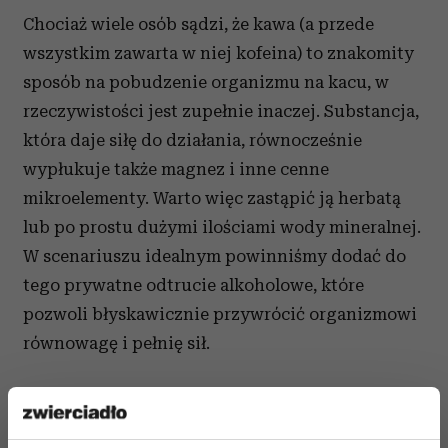
Chociaż wiele osób sądzi, że kawa (a przede
wszystkim zawarta w niej kofeina) to znakomity
sposób na pobudzenie organizmu na kacu, w
rzeczywistości jest zupełnie inaczej. Substancja,
która daje siłę do działania, równocześnie
wypłukuje także magnez i inne cenne
mikroelementy. Warto więc zastąpić ją herbatą
lub po prostu dużymi ilościami wody mineralnej.
W scenariuszu idealnym powinniśmy dodać do
tego prywatne odtrucie alkoholowe, które
pozwoli błyskawicznie przywrócić organizmowi
równowagę i pełnię sił.
Tłuste jedzenie: nie zawsze
pomaga