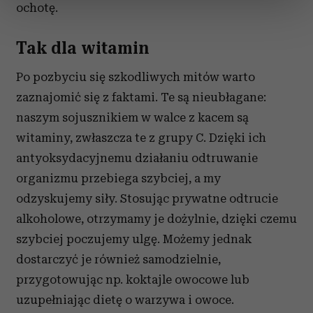
sekcji szczegółów
. W Deklaracji plików cookie możesz
ochotę.
zmienić lub wycofać swoją zgodę w dowolnej chwili.
Tak dla witamin
Wykorzystujemy pliki cookie do spersonalizowania treści
i reklam, aby oferować funkcje społecznościowe i
Po pozbyciu się szkodliwych mitów warto
analizować ruch w naszej witrynie. Informacje o tym, jak
zaznajomić się z faktami. Te są nieubłagane:
korzystasz z naszej witryny, udostępniamy partnerom
naszym sojusznikiem w walce z kacem są
społecznościowym, reklamowym i analitycznym.
witaminy, zwłaszcza te z grupy C. Dzięki ich
Partnerzy mogą połączyć te informacje z innymi danymi
otrzymanymi od Ciebie lub uzyskanymi podczas
antyoksydacyjnemu działaniu odtruwanie
korzystania z ich usług.
organizmu przebiega szybciej, a my
odzyskujemy siły. Stosując prywatne odtrucie
alkoholowe, otrzymamy je dożylnie, dzięki czemu
szybciej poczujemy ulgę. Możemy jednak
dostarczyć je również samodzielnie,
przygotowując np. koktajle owocowe lub
uzupełniając dietę o warzywa i owoce.