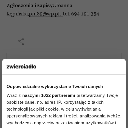
Zgłoszenia i zapisy:
Joanna
Kępińska,
pin89@wp.pl,
tel. 694 191 354
AUTOPROMOCJA
Odpowiedzialne wykorzystanie Twoich danych
Wraz z
naszymi 1022 partnerami
przetwarzamy Twoje
osobiste dane, np. adres IP, korzystając z takich
technologii jak pliki cookie, w celu wyświetlania
spersonalizowanych reklam i treści, analizowania tychże,
wychodzenia naprzeciw oczekiwaniom użytkowników i