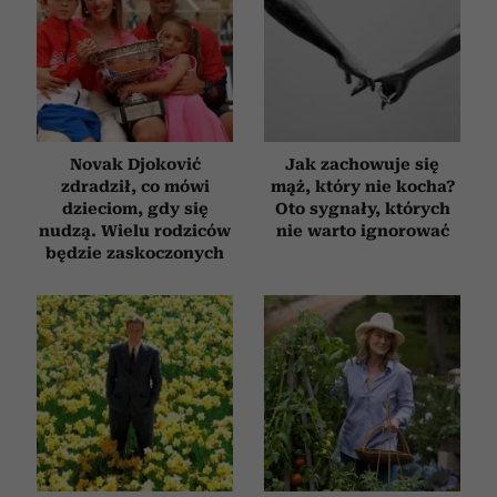
Partnerzy mogą połączyć te informacje z innymi danymi
otrzymanymi od Ciebie lub uzyskanymi podczas
korzystania z ich usług.
Novak Djoković
Jak zachowuje się
zdradził, co mówi
mąż, który nie kocha?
dzieciom, gdy się
Oto sygnały, których
nudzą. Wielu rodziców
nie warto ignorować
będzie zaskoczonych