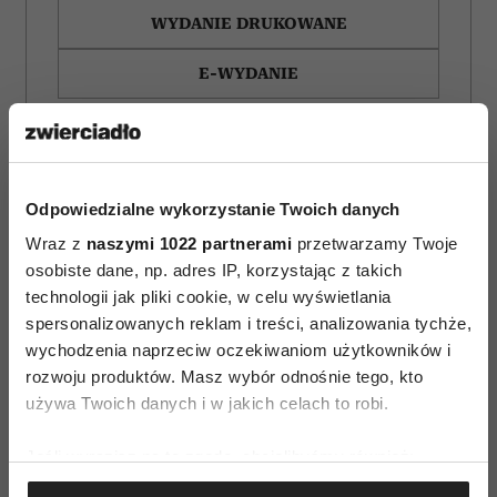
WYDANIE DRUKOWANE
E-WYDANIE
Odpowiedzialne wykorzystanie Twoich danych
Wraz z
naszymi 1022 partnerami
przetwarzamy Twoje
osobiste dane, np. adres IP, korzystając z takich
technologii jak pliki cookie, w celu wyświetlania
spersonalizowanych reklam i treści, analizowania tychże,
wychodzenia naprzeciw oczekiwaniom użytkowników i
rozwoju produktów. Masz wybór odnośnie tego, kto
używa Twoich danych i w jakich celach to robi.
Horoskop tygodniowy
Bachleda-Curuś,
Jeśli wyrazisz na to zgodę, chcielibyśmy również:
dla Byka na 27 lipca–2
Roznerski
Gromadzić dane dotyczące Twojej lokalizacji
sierpnia 2026
i Zakościelny szukają