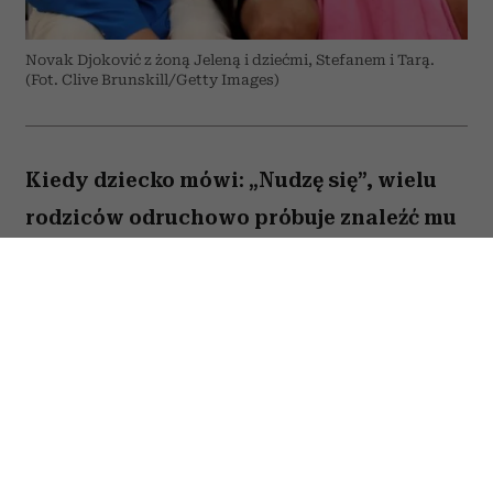
Novak Djoković z żoną Jeleną i dziećmi, Stefanem i Tarą.
(Fot. Clive Brunskill/Getty Images)
Kiedy dziecko mówi: „Nudzę się”, wielu
rodziców odruchowo próbuje znaleźć mu
jakieś zajęcie. Proponują wspólną
zabawę, podsuwają książkę albo
pozwalają włączyć bajkę. Novak Djoković
uważa jednak, że wcale nie trzeba
reagować w ten sposób. Jego zdaniem
nuda nie jest problemem, który należy jak
najszybciej rozwiązać. Przeciwnie. To