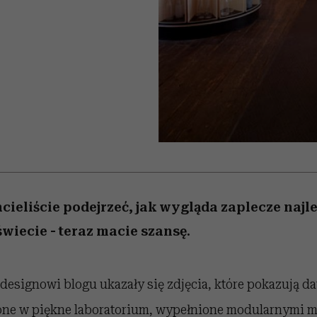
 5,
najtrudniejszą próbę
Raport Lyst ujawnił
Miller s. 5, odc. 6]
skuteczne
granicę
rozczarowują
najbardziej pożądane
ubrania i marki sezonu
cieliście podejrzeć, jak wygląda zaplecze najl
świecie - teraz macie szansę.
esignowi blogu ukazały się zdjęcia, które pokazują d
cone w piękne laboratorium, wypełnione modularnymi 