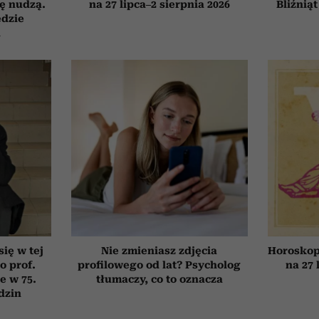
ię nudzą.
na 27 lipca–2 sierpnia 2026
Bliźniąt
ędzie
h
się w tej
Nie zmieniasz zdjęcia
Horoskop
o prof.
profilowego od lat? Psycholog
na 27 
e w 75.
tłumaczy, co to oznacza
dzin