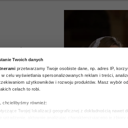
Curuś,
tanie Twoich danych
i i
tnerami
przetwarzamy Twoje osobiste dane, np. adres IP, korzys
szukają
ie, w celu wyświetlania spersonalizowanych reklam i treści, anali
zekiwaniom użytkowników i rozwoju produktów. Masz wybór odn
n pełen
kich celach to robi.
ki hit
ę, chcielibyśmy również:
yczące Twojej lokalizacji geograficznej z dokładnością nawet d
 Netflix
e urządzenie, aktywnie analizując charakteryzującego je zbiory
wirtualny odcisk palca)