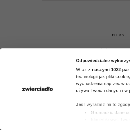
FILMY
Bachleda-
Odpowiedzialne wykorzys
Roznersk
Wraz z
naszymi 1022 par
Zakościelny 
technologii jak pliki cook
wychodzenia naprzeciw oc
miłości. Te
używa Twoich danych i w ja
humoru pols
Jeśli wyrazisz na to zgod
Gromadzić dane dot
obejrzysz na
Identyfikować Twoj
(fingerprinting, czyli 