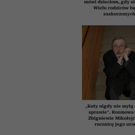
mówi dzieciom, gdy s
Wielu rodziców b
zaskoczonyc
„Koty nigdy nie mylą 
sprawie”. Rozmowa 
Zbigniewie Mikołejc
rocznicę jego uro