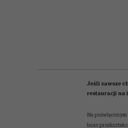
kawę z Kasią Miller”, s.
tysiące widzów
pamięć
odc. 7]
Jeśli zawsze ch
restauracji na 
Na poświęconym d
teraz przekształ