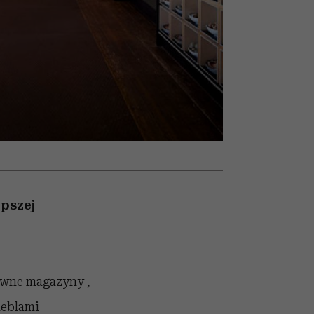
trafiła do grona
najpopularniejszych seriali
Netflixa
epszej
awne magazyny ,
meblami