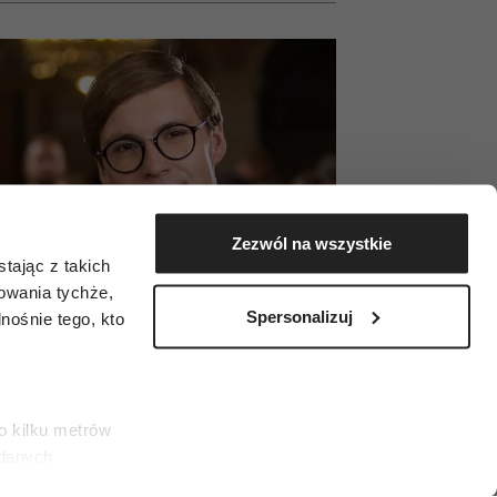
Zezwól na wszystkie
tając z takich
zowania tychże,
Spersonalizuj
ośnie tego, kto
o kilku metrów
 danych