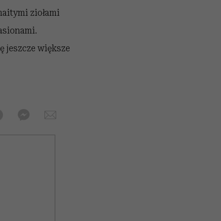
maitymi ziołami
asionami.
ę jeszcze większe