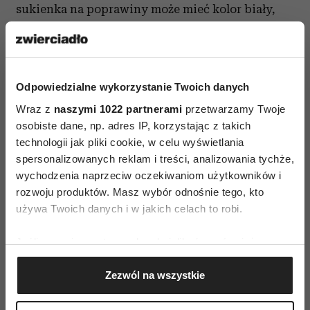
sukienka na poprawiny może mieć kolor biały,
srebrny, złoty czy błękitny. Dla panny młodej
wprost wymarzona będzie elegancka kreacja
Jacqueline w odcieniu pudrowego różu
Odpowiedzialne wykorzystanie Twoich danych
z koronkową górą, efektownym dekoltem
i rozcięciem eksponującym zgrabne nogi. Możesz
Wraz z
naszymi 1022 partnerami
przetwarzamy Twoje
osobiste dane, np. adres IP, korzystając z takich
wybrać także wersję na grubszych ramiączkach
technologii jak pliki cookie, w celu wyświetlania
czy z odkrytymi plecami.
spersonalizowanych reklam i treści, analizowania tychże,
wychodzenia naprzeciw oczekiwaniom użytkowników i
Boho dla niepoprawnej
rozwoju produktów. Masz wybór odnośnie tego, kto
romantyczki
używa Twoich danych i w jakich celach to robi.
Planujesz poprawiny w plenerze? Na przyjęcie
Jeśli wyrazisz na to zgodę, chcielibyśmy również:
w ogrodzie bądź ognisko w gronie znajomych
Gromadzić dane dotyczące Twojej lokalizacji
możesz włożyć romantyczną sukienkę boho.
Zezwól na wszystkie
geograficznej z dokładnością nawet do kilku metrów
W tym klimacie mile widziane są koronki, frędzle,
Identyfikować Twoje urządzenie, aktywnie
wzory kwiatowe, rozszerzane rękawy oraz