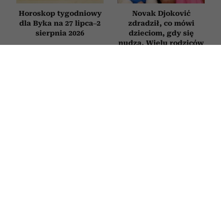
Horoskop tygodniowy
Novak Djoković
dla Byka na 27 lipca–2
zdradził, co mówi
sierpnia 2026
dzieciom, gdy się
nudzą. Wielu rodziców
będzie zaskoczonych
RELACJE
Jak zachowuje się mąż, który nie
kocha? Oto sygnały, których nie warto
ignorować
30 CZERWCA 2026
PATRYCJA KLIKOWSKA